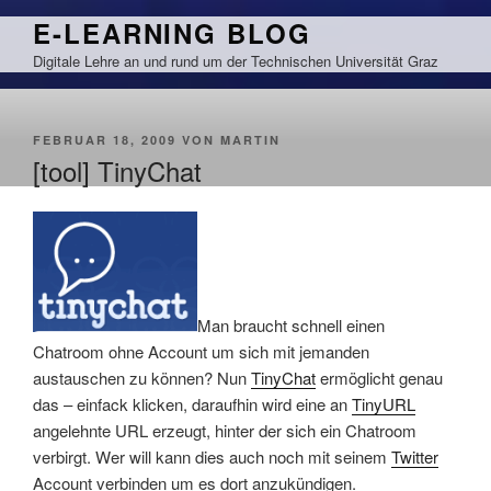
Zum
E-LEARNING BLOG
Inhalt
Digitale Lehre an und rund um der Technischen Universität Graz
springen
VERÖFFENTLICHT
FEBRUAR 18, 2009
VON
MARTIN
AM
[tool] TinyChat
Man braucht schnell einen
Chatroom ohne Account um sich mit jemanden
austauschen zu können? Nun
TinyChat
ermöglicht genau
das – einfack klicken, daraufhin wird eine an
TinyURL
angelehnte URL erzeugt, hinter der sich ein Chatroom
verbirgt. Wer will kann dies auch noch mit seinem
Twitter
Account verbinden um es dort anzukündigen.