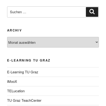
Suche
Suche
nach:
ARCHIV
Archiv
E-LEARNING TU GRAZ
E-Learning TU Graz
iMooX
TELucation
TU Graz TeachCenter