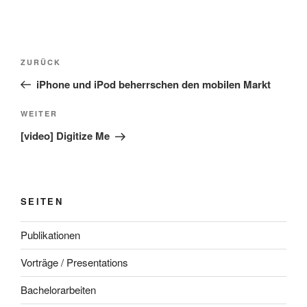
Beitragsnavigation
Vorheriger
ZURÜCK
Beitrag
iPhone und iPod beherrschen den mobilen Markt
Nächster
WEITER
Beitrag
[video] Digitize Me
SEITEN
Publikationen
Vorträge / Presentations
Bachelorarbeiten