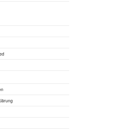
ed
en
lärung