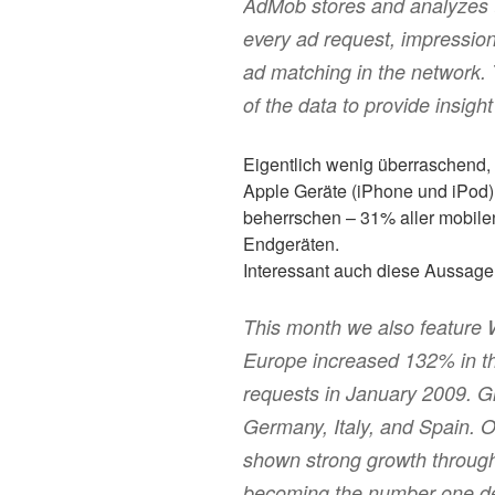
AdMob stores and analyzes 
every ad request, impression
ad matching in the network. 
of the data to provide insigh
Eigentlich wenig überraschend, a
Apple Geräte (iPhone und iPod)
beherrschen – 31% aller mobil
Endgeräten.
Interessant auch diese Aussage
This month we also feature 
Europe increased 132% in th
requests in January 2009. G
Germany, Italy, and Spain. O
shown strong growth throug
becoming the number one dev