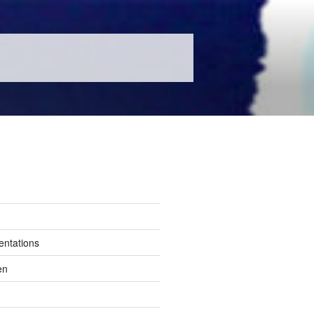
entations
en