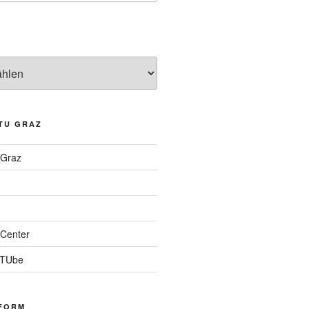
TU GRAZ
 Graz
Center
 TUbe
FORM