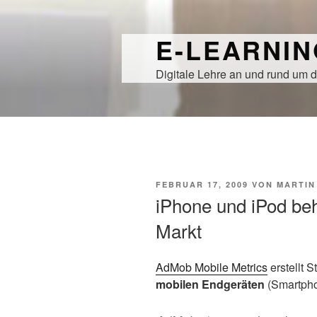
Zum
Inhalt
E-LEARNI
springen
Digitale Lehre an und rund um d
VERÖFFENTLICHT
FEBRUAR 17, 2009
VON
MARTIN
AM
iPhone und iPod be
Markt
AdMob Mobile Metrics
erstellt 
mobilen Endgeräten
(Smartpho