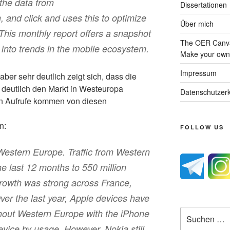
the data from
Dissertationen
, and click and uses this to optimize
Über mich
This monthly report offers a snapshot
The OER Canva
t into trends in the mobile ecosystem.
Make your own 
Impressum
ber sehr deutlich zeigt sich, dass die
 deutlich den Markt in Westeuropa
Datenschutzerk
en Aufrufe kommen von diesen
n:
FOLLOW US
Western Europe. Traffic from Western
e last 12 months to 550 million
rowth was strong across France,
ver the last year, Apple devices have
Suche
hout Western Europe with the iPhone
nach:
ice by usage. However, Nokia still