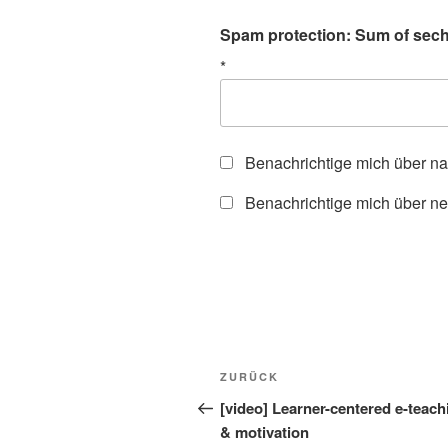
Spam protection: Sum of sechs
*
Benachrichtige mich über n
Benachrichtige mich über ne
Beitragsnavigation
Vorheriger
ZURÜCK
Beitrag
[video] Learner-centered e-teach
& motivation