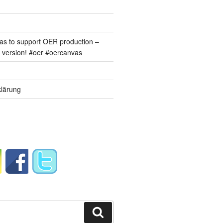
s to support OER production –
version! #oer #oercanvas
lärung
Suchen