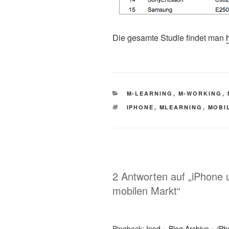
Die gesamte Studie findet man
KATEGORIEN
M-LEARNING
,
M-WORKING
,
SCHLAGWÖRTER
IPHONE
,
MLEARNING
,
MOBI
2 Antworten auf „iPhone 
mobilen Markt“
Pingback:
Ipod » Blog Archive » iP