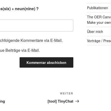
Publikationen
(six) + neun(nine) ?
The OER Canva
Make your own 
Über mich
achfolgende Kommentare via E-Mail.
Vorträge / Pres
ue Beiträge via E-Mail.
Nächster
WEITER
Beitrag
ing
[tool] TinyChat