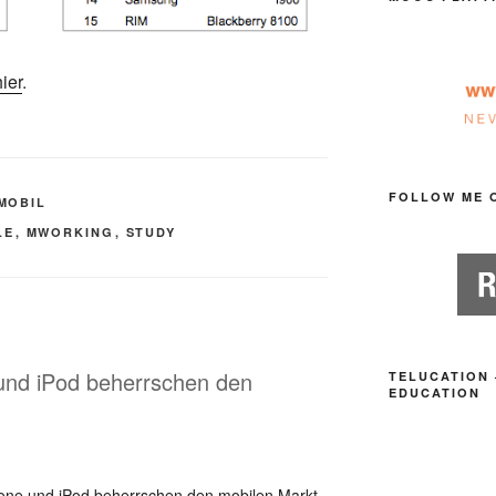
hier
.
FOLLOW ME 
MOBIL
LE
,
MWORKING
,
STUDY
und iPod beherrschen den
TELUCATION 
EDUCATION
hone und iPod beherrschen den mobilen Markt