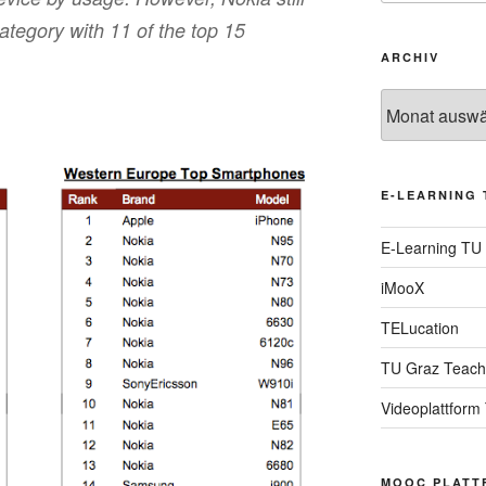
tegory with 11 of the top 15
ARCHIV
Archiv
E-LEARNING 
E-Learning TU
iMooX
TELucation
TU Graz Teach
Videoplattform
MOOC PLATT