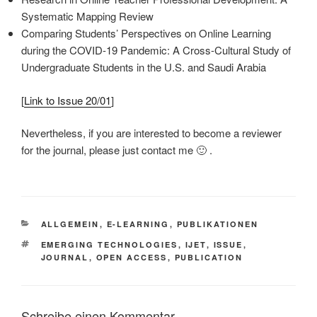
Systematic Mapping Review
Comparing Students’ Perspectives on Online Learning
during the COVID-19 Pandemic: A Cross-Cultural Study of
Undergraduate Students in the U.S. and Saudi Arabia
[
Link to Issue 20/01
]
Nevertheless, if you are interested to become a reviewer
for the journal, please just contact me 🙂 .
KATEGORIEN
ALLGEMEIN
,
E-LEARNING
,
PUBLIKATIONEN
SCHLAGWÖRTER
EMERGING TECHNOLOGIES
,
IJET
,
ISSUE
,
JOURNAL
,
OPEN ACCESS
,
PUBLICATION
Schreibe einen Kommentar