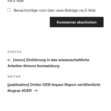
via E-Mail.
Benachrichtige mich über neue Beiträge via E-Mail.
Beitragsnavigation
Vorheriger
ZURÜCK
Beitrag
[mooc] Einführung in das wissenschaftliche
Arbeiten #imoox #unisalzburg
Nächster
WEITER
Beitrag
[publication] Dritter OER-Impact Report veröffentlicht
#tugraz #OER