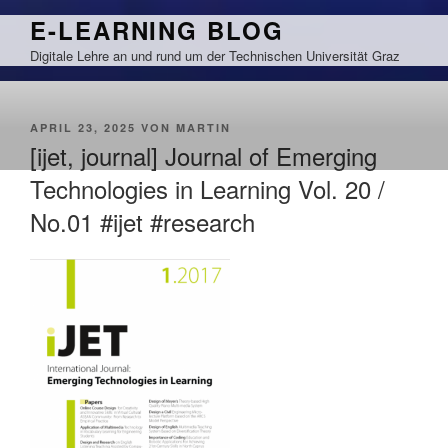
Zum
E-LEARNING BLOG
Inhalt
Digitale Lehre an und rund um der Technischen Universität Graz
springen
VERÖFFENTLICHT
APRIL 23, 2025
VON
MARTIN
AM
[ijet, journal] Journal of Emerging
Technologies in Learning Vol. 20 /
No.01 #ijet #research