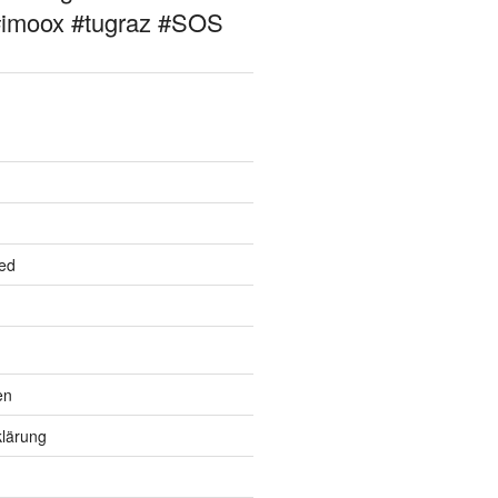
#imoox #tugraz #SOS
ed
en
lärung