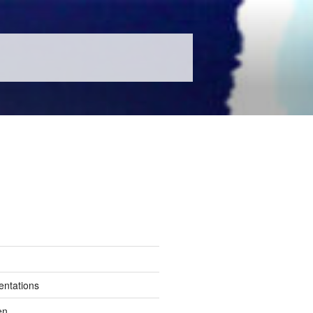
entations
en