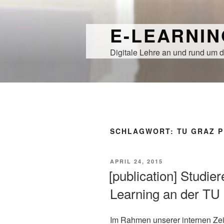
Zum
Inhalt
E-LEARNI
springen
Digitale Lehre an und rund um d
SCHLAGWORT:
TU GRAZ 
VERÖFFENTLICHT
APRIL 24, 2015
AM
[publication] Studi
Learning an der TU
Im Rahmen unserer internen Zeits