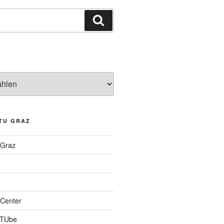
Suchen
TU GRAZ
 Graz
Center
 TUbe