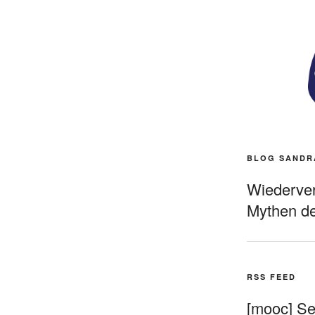
BLOG SANDR
Wiederverö
Mythen de
RSS FEED
[mooc] Sel