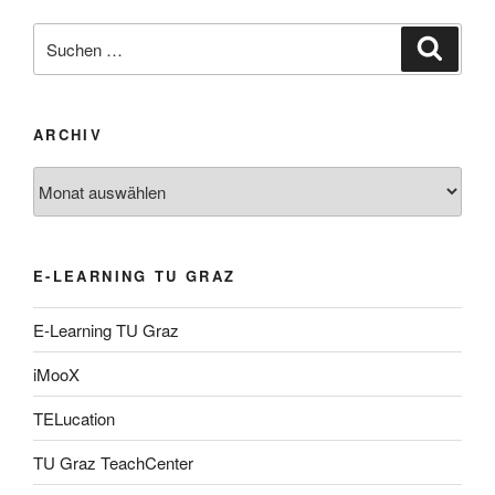
Suche
Suche
nach:
ARCHIV
Archiv
E-LEARNING TU GRAZ
E-Learning TU Graz
iMooX
TELucation
TU Graz TeachCenter