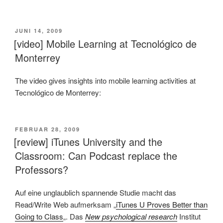
VERÖFFENTLICHT
JUNI 14, 2009
AM
[video] Mobile Learning at Tecnológico de
Monterrey
The video gives insights into mobile learning activities at
Tecnológico de Monterrey:
VERÖFFENTLICHT
FEBRUAR 28, 2009
AM
[review] iTunes University and the
Classroom: Can Podcast replace the
Professors?
Auf eine unglaublich spannende Studie macht das
Read/Write Web aufmerksam „
iTunes U Proves Better than
Going to Class
„. Das
New psychological research
Institut