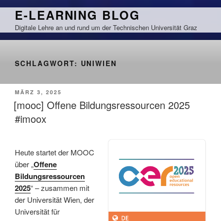
Zum
E-LEARNING BLOG
Inhalt
Digitale Lehre an und rund um der Technischen Universität Graz
springen
SCHLAGWORT:
UNIWIEN
VERÖFFENTLICHT
MÄRZ 3, 2025
AM
[mooc] Offene Bildungsressourcen 2025
#imoox
Heute startet der MOOC
über „
Offene
Bildungsressourcen
2025
“ – zusammen mit
der Universität Wien, der
Universität für