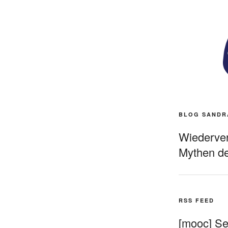
BLOG SANDR
Wiederverö
Mythen de
RSS FEED
[mooc] Sel