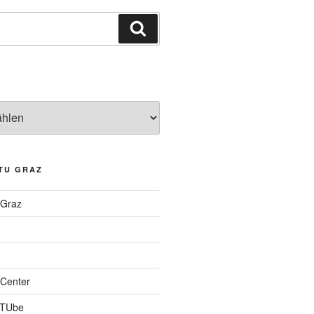
Suchen
TU GRAZ
 Graz
Center
 TUbe