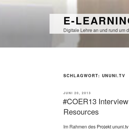
Zum
Inhalt
E-LEARNI
springen
Digitale Lehre an und rund um d
SCHLAGWORT:
UNUNI.TV
VERÖFFENTLICHT
JUNI 20, 2013
AM
#COER13 Interview 
Resources
Im Rahmen des
Projekt ununi.tv