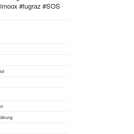
#imoox #tugraz #SOS
ed
en
lärung