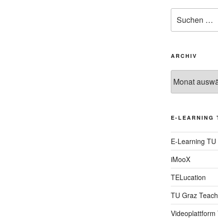
Suche
nach:
ARCHIV
Archiv
E-LEARNING 
E-Learning TU
iMooX
TELucation
TU Graz Teach
Videoplattform