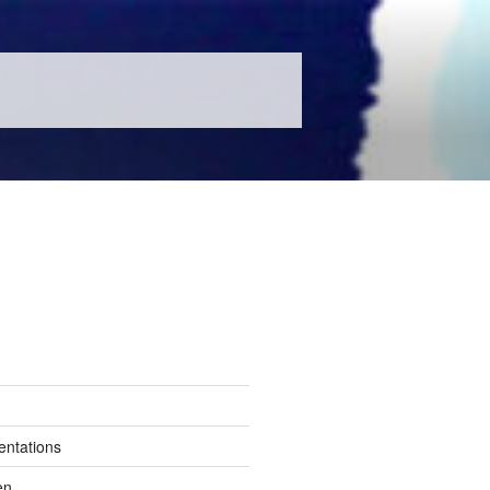
entations
en