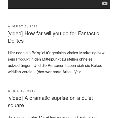
VERÖFFENTLICHT
AUGUST 3, 2012
AM
[video] How far will you go for Fantastic
Delites
Hier noch ein Beispiel für geniales virales Marketing bzw.
sein Produkt in den Mittelpunkt zu stellen ohne es
aufzudrängen. Und die Personen haben sich die Kekse
wirklich verdient (das war harte Arbeit 🙂 ):
VERÖFFENTLICHT
APRIL 19, 2012
AM
[video] A dramatic suprise on a quiet
square
Ja, das ist virales Marekting – genial und gratulation: