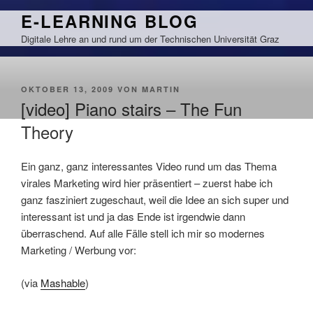
Zum
E-LEARNING BLOG
Inhalt
Digitale Lehre an und rund um der Technischen Universität Graz
springen
VERÖFFENTLICHT
OKTOBER 13, 2009
VON
MARTIN
AM
[video] Piano stairs – The Fun
Theory
Ein ganz, ganz interessantes Video rund um das Thema
virales Marketing wird hier präsentiert – zuerst habe ich
ganz fasziniert zugeschaut, weil die Idee an sich super und
interessant ist und ja das Ende ist irgendwie dann
überraschend. Auf alle Fälle stell ich mir so modernes
Marketing / Werbung vor:
(via
Mashable
)