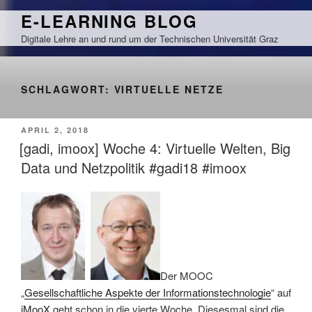
Zum
E-LEARNING BLOG
Inhalt
Digitale Lehre an und rund um der Technischen Universität Graz
springen
SCHLAGWORT:
VIRTUELLE NETZE
VERÖFFENTLICHT
APRIL 2, 2018
AM
[gadi, imoox] Woche 4: Virtuelle Welten, Big
Data und Netzpolitik #gadi18 #imoox
Der MOOC
„
Gesellschaftliche Aspekte der Informationstechnologie
“ auf
iMooX
geht schon in die vierte Woche. Diesesmal sind die