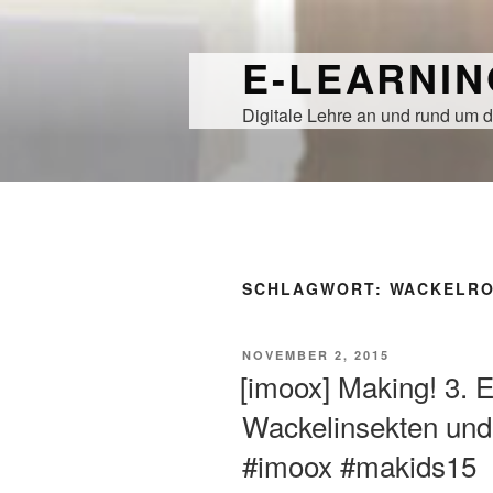
Zum
Inhalt
E-LEARNI
springen
Digitale Lehre an und rund um d
SCHLAGWORT:
WACKELR
VERÖFFENTLICHT
NOVEMBER 2, 2015
AM
[imoox] Making! 3. E
Wackelinsekten und 
#imoox #makids15