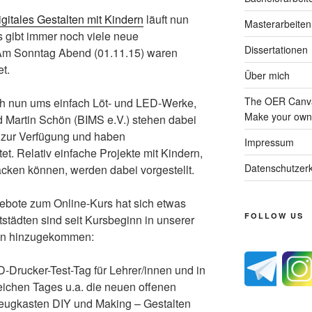
igitales Gestalten mit Kindern
läuft nun
Masterarbeiten
 gibt immer noch viele neue
Dissertationen
Am Sonntag Abend (01.11.15) waren
t.
Über mich
The OER Canva
sich nun ums einfach Löt- und LED-Werke,
Make your own 
 Martin Schön (BIMS e.V.) stehen dabei
 zur Verfügung und haben
Impressum
t. Relativ einfache Projekte mit Kindern,
Datenschutzerk
packen können, werden dabei vorgestellt.
gebote zum Online-Kurs hat sich etwas
FOLLOW US
städten sind seit Kursbeginn in unserer
en hinzugekommen:
D-Drucker-Test-Tag für Lehrer/innen und in
ichen Tages u.a. die neuen offenen
zeugkasten DIY und Making – Gestalten