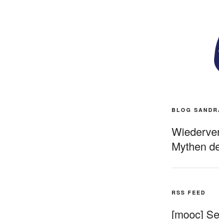
BLOG SANDR
Wiederverö
Mythen de
RSS FEED
[mooc] Sel