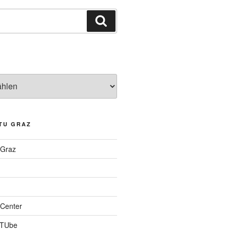
Suchen
TU GRAZ
 Graz
Center
 TUbe