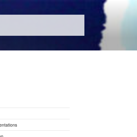
entations
en