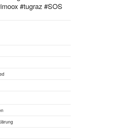
#imoox #tugraz #SOS
ed
en
lärung