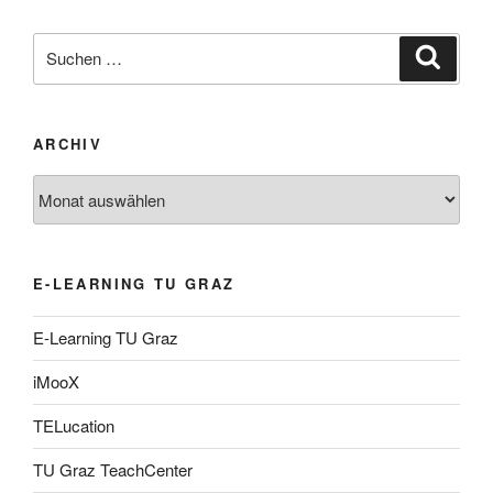
Suche
Suche
nach:
ARCHIV
Archiv
E-LEARNING TU GRAZ
E-Learning TU Graz
iMooX
TELucation
TU Graz TeachCenter