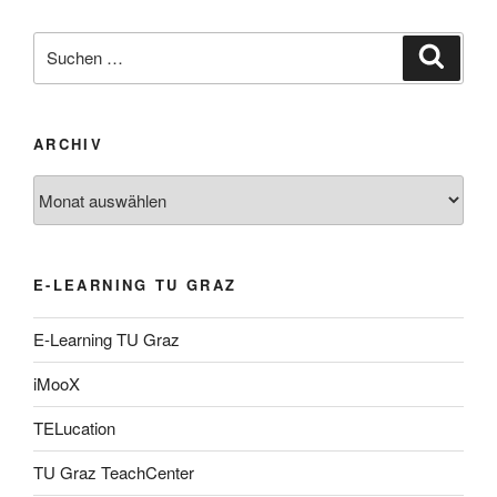
Suche
Suche
nach:
ARCHIV
Archiv
E-LEARNING TU GRAZ
E-Learning TU Graz
iMooX
TELucation
TU Graz TeachCenter