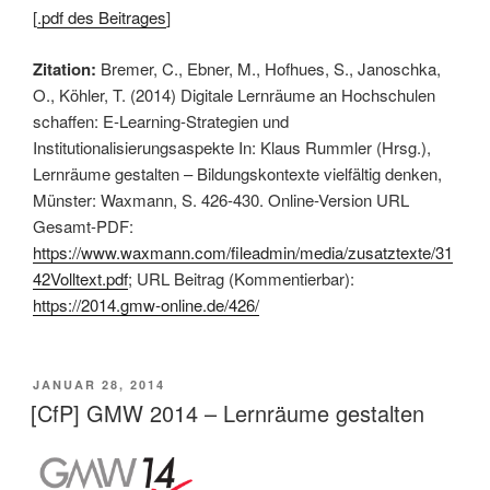
[
.pdf des Beitrages
]
Zitation:
Bremer, C., Ebner, M., Hofhues, S., Janoschka,
O., Köhler, T. (2014) Digitale Lernräume an Hochschulen
schaffen: E-Learning-Strategien und
Institutionalisierungsaspekte In: Klaus Rummler (Hrsg.),
Lernräume gestalten – Bildungskontexte vielfältig denken,
Münster: Waxmann, S. 426-430. Online-Version URL
Gesamt-PDF:
https://www.waxmann.com/fileadmin/media/zusatztexte/31
42Volltext.pdf
; URL Beitrag (Kommentierbar):
https://2014.gmw-online.de/426/
VERÖFFENTLICHT
JANUAR 28, 2014
AM
[CfP] GMW 2014 – Lernräume gestalten