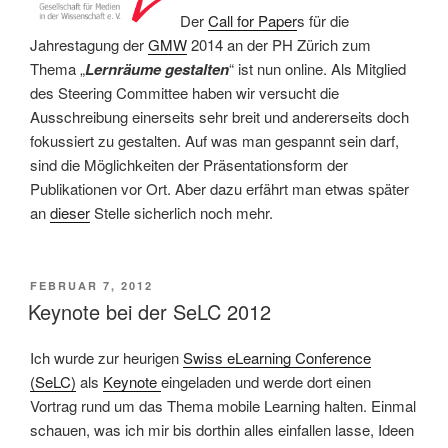
Der
Call for Paper
s für die
Jahrestagung der
GMW
2014 an der PH Zürich zum
Thema „
Lernräume gestalten
“ ist nun online. Als Mitglied
des Steering Committee haben wir versucht die
Ausschreibung einerseits sehr breit und andererseits doch
fokussiert zu gestalten. Auf was man gespannt sein darf,
sind die Möglichkeiten der Präsentationsform der
Publikationen vor Ort. Aber dazu erfährt man etwas später
an
dieser
Stelle sicherlich noch mehr.
VERÖFFENTLICHT
FEBRUAR 7, 2012
AM
Keynote bei der SeLC 2012
Ich wurde zur heurigen
Swiss eLearning Conference
(SeLC)
als
Keynote
eingeladen und werde dort einen
Vortrag rund um das Thema mobile Learning halten. Einmal
schauen, was ich mir bis dorthin alles einfallen lasse, Ideen