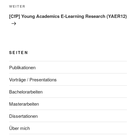
Nächster
WEITER
Beitrag
[CfP] Young Academics E-Learning Research (YAER12)
SEITEN
Publikationen
Vorträge / Presentations
Bachelorarbeiten
Masterarbeiten
Dissertationen
Über mich