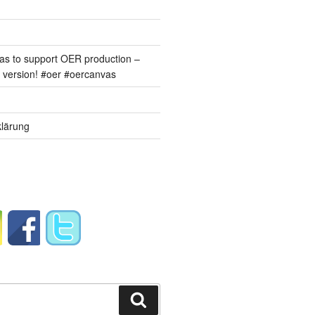
s to support OER production –
version! #oer #oercanvas
lärung
Suchen