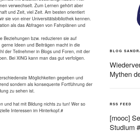
ernen verwechselt. Zum Lernen gehört aber
aft und Zeit, viel Zeit. Am besten orientiert
r sie von einer Universitätsbibliothek kennen.
tuation als das Abfragen von Fahrplänen und
le Beziehungen bzw. reduzieren sie auf
d gerne Ideen und Beiträgen macht in die
ahl der Teilnehmer in Blogs und Foren, mit der
BLOG SANDR
iben. Bei XING kann man das gut verfolgen.
Wiederverö
Mythen de
 verschiedenste Möglichkeiten gegeben und
Trend sondern als konsequente Fortführung der
dung zu sehen ist.
 und hat mit Bildung nichts zu tun! Wer so
RSS FEED
ielle Interessen im Hinterkopf.#
[mooc] Sel
Studium 