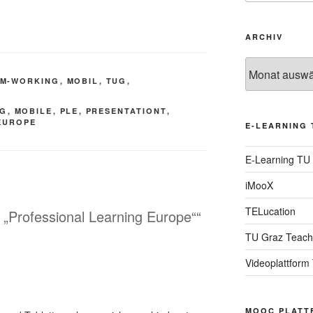
ARCHIV
Archiv
M-WORKING
,
MOBIL
,
TUG
,
NG
,
MOBILE
,
PLE
,
PRESENTATIONT
,
EUROPE
E-LEARNING 
E-Learning TU
iMooX
TELucation
 „Professional Learning Europe““
TU Graz Teach
Videoplattform
MOOC PLATT