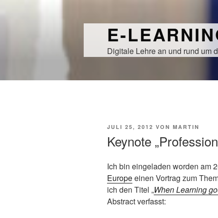
Zum
Inhalt
E-LEARNI
springen
Digitale Lehre an und rund um d
VERÖFFENTLICHT
JULI 25, 2012
VON
MARTIN
AM
Keynote „Profession
Ich bin eingeladen worden am 2
Europe
einen Vortrag zum Them
ich den Titel „
When Learning go
Abstract verfasst: