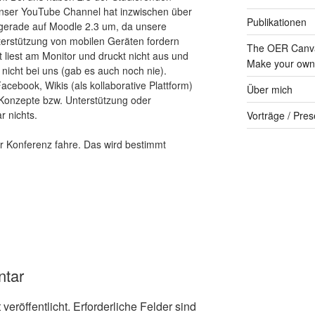
Unser YouTube Channel hat inzwischen über
Publikationen
n gerade auf Moodle 2.3 um, da unsere
terstützung von mobilen Geräten fordern
The OER Canva
t liest am Monitor und druckt nicht aus und
Make your own 
 nicht bei uns (gab es auch noch nie).
Facebook, Wikis (als kollaborative Plattform)
Über mich
 Konzepte bzw. Unterstützung oder
r nichts.
Vorträge / Pres
ur Konferenz fahre. Das wird bestimmt
ntar
veröffentlicht.
Erforderliche Felder sind