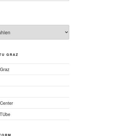
TU GRAZ
 Graz
Center
 TUbe
FORM