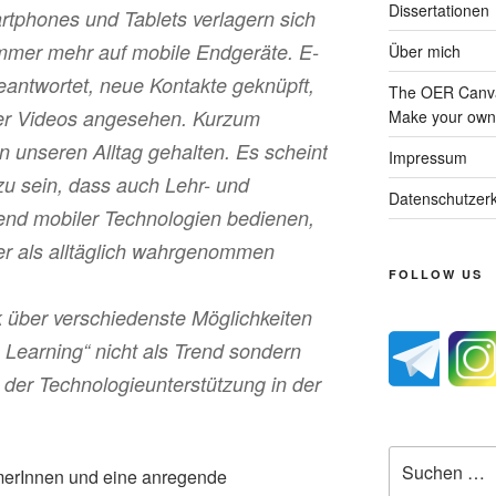
Dissertationen
rtphones und Tablets verlagern sich
immer mehr auf mobile Endgeräte. E-
Über mich
antwortet, neue Kontakte geknüpft,
The OER Canva
der Videos angesehen. Kurzum
Make your own 
in unseren Alltag gehalten. Es scheint
Impressum
 zu sein, dass auch Lehr- und
Datenschutzerk
end mobiler Technologien bedienen,
er als alltäglich wahrgenommen
FOLLOW US
k über verschiedenste Möglichkeiten
Learning“ nicht als Trend sondern
 der Technologieunterstützung in der
Suche
hmerInnen und eine anregende
nach: