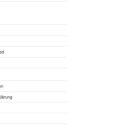
ed
en
lärung