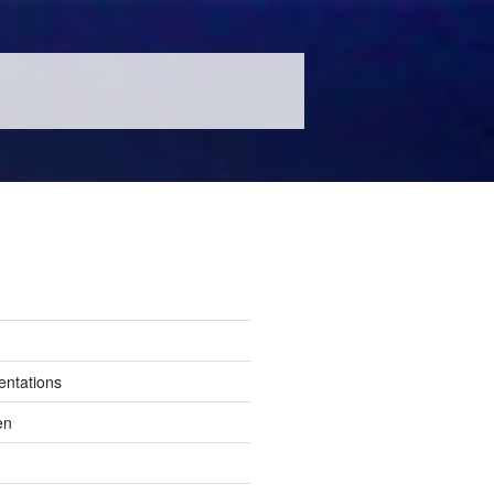
entations
en