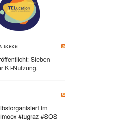
A SCHÖN
ffentlicht: Sieben
r KI-Nutzung.
bstorganisiert im
#imoox #tugraz #SOS