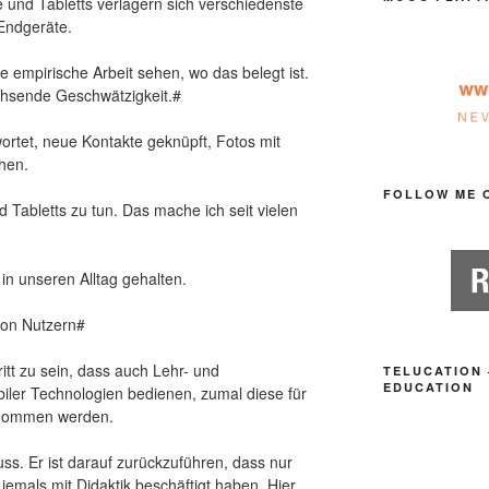
 und Tabletts verlagern sich verschiedenste
Endgeräte.
e empirische Arbeit sehen, wo das belegt ist.
chsende Geschwätzigkeit.#
rtet, neue Kontakte geknüpft, Fotos mit
hen.
FOLLOW ME 
Tabletts zu tun. Das mache ich seit vielen
in unseren Alltag gehalten.
von Nutzern#
ritt zu sein, dass auch Lehr- und
TELUCATION 
EDUCATION
iler Technologien bedienen, zumal diese für
genommen werden.
uss. Er ist darauf zurückzuführen, dass nur
jemals mit Didaktik beschäftigt haben. Hier