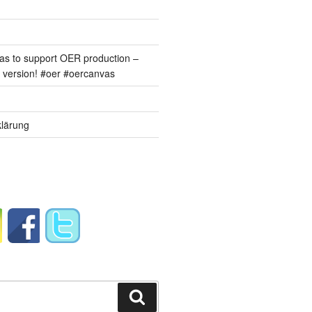
s to support OER production –
version! #oer #oercanvas
lärung
Suchen