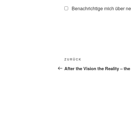
Benachrichtige mich über ne
Beitragsnavigation
Vorheriger
ZURÜCK
Beitrag
After the Vision the Reality – the