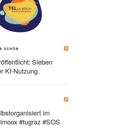
A SCHÖN
ffentlicht: Sieben
r KI-Nutzung.
bstorganisiert im
#imoox #tugraz #SOS