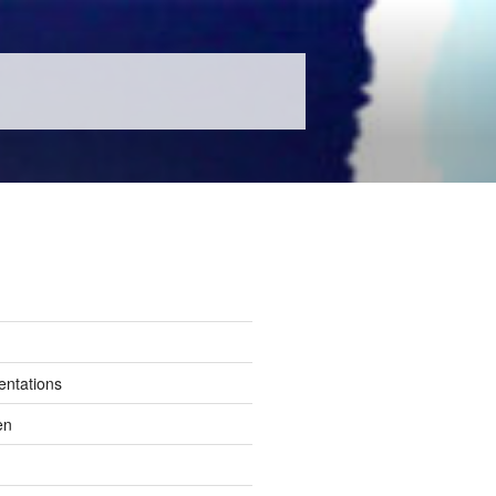
entations
en