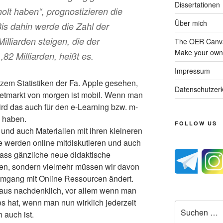
Dissertationen
olt haben“, prognostizieren die
Über mich
is dahin werde die Zahl der
illiarden steigen, die der
The OER Canva
Make your own 
82 Milliarden, heißt es.
Impressum
rzem Statistiken der Fa. Apple gesehen,
Datenschutzerk
rnetmarkt von morgen ist mobil. Wenn man
ird das auch für den e-Learning bzw. m-
 haben.
FOLLOW US
nd auch Materialien mit ihren kleineren
e werden online mitdiskutieren und auch
 dass gänzliche neue didaktische
n, sondern vielmehr müssen wir davon
Umgang mit Online Ressourcen ändert.
haus nachdenklich, vor allem wenn man
 hat, wenn man nun wirklich jederzeit
Suche
 auch ist.
nach: