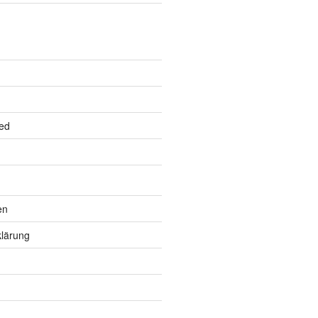
ed
en
lärung