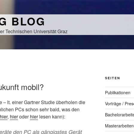
NG BLOG
er Technischen Universität Graz
SEITEN
ukunft mobil?
Publikationen
 – lt. einer Gartner Studie überholen die
Vorträge / Pres
lichen PCs schon sehr bald, was den
Bachelorarbeit
hier
,
hier
oder
hier
lesen kann):
Masterarbeiten
eräte den PC als gängigstes Gerät