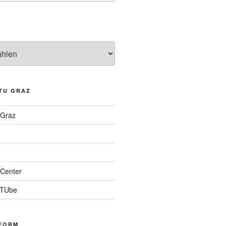
TU GRAZ
 Graz
Center
 TUbe
FORM