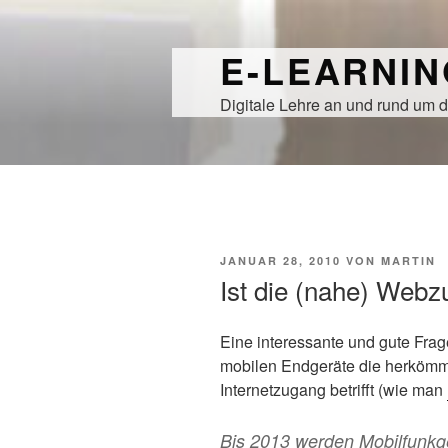
Zum
Inhalt
E-LEARNI
springen
Digitale Lehre an und rund um d
VERÖFFENTLICHT
JANUAR 28, 2010
VON
MARTIN
AM
Ist die (nahe) Webz
Eine interessante und gute Frage
mobilen Endgeräte die herkömm
Internetzugang betrifft (wie man
Bis 2013 werden Mobilfunkg