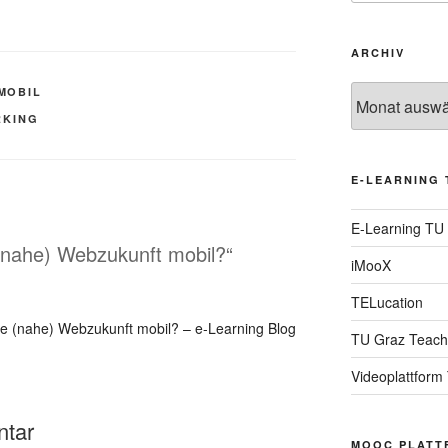
ARCHIV
Archiv
MOBIL
KING
E-LEARNING 
E-Learning TU
 (nahe) Webzukunft mobil?“
iMooX
TELucation
die (nahe) Webzukunft mobil? – e-Learning Blog
TU Graz Teach
Videoplattform
ntar
MOOC PLATT