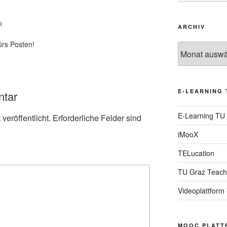
R
ARCHIV
ürs Posten!
Archiv
E-LEARNING 
ntar
E-Learning TU
veröffentlicht.
Erforderliche Felder sind
iMooX
TELucation
TU Graz Teach
Videoplattform
MOOC PLATT