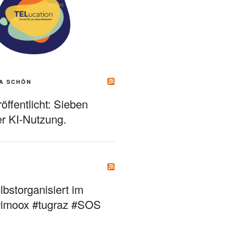
A SCHÖN
ffentlicht: Sieben
r KI-Nutzung.
bstorganisiert im
#imoox #tugraz #SOS