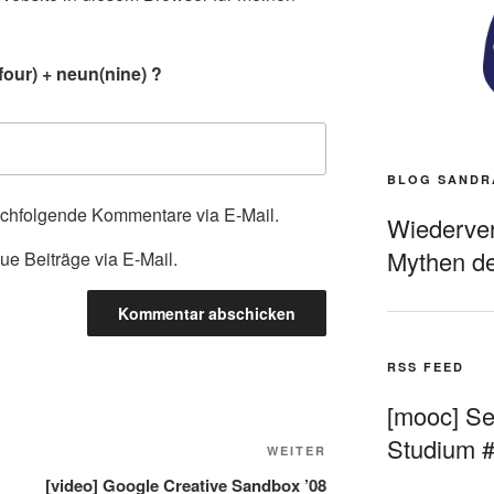
.
four) + neun(nine) ?
BLOG SANDR
achfolgende Kommentare via E-Mail.
Wiederverö
Mythen de
ue Beiträge via E-Mail.
RSS FEED
[mooc] Sel
Studium 
Nächster
WEITER
Beitrag
[video] Google Creative Sandbox ’08