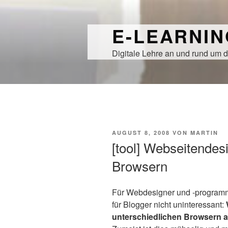
Zum
Inhalt
E-LEARNI
springen
Digitale Lehre an und rund um d
VERÖFFENTLICHT
AUGUST 8, 2008
VON
MARTIN
AM
[tool] Webseitendes
Browsern
Für Webdesigner und -programmi
für Blogger nicht uninteressant:
unterschiedlichen Browsern 