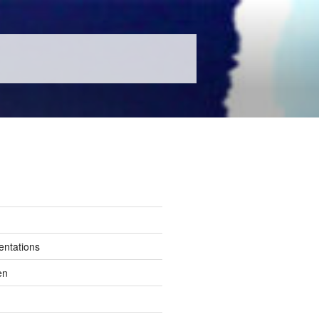
entations
en