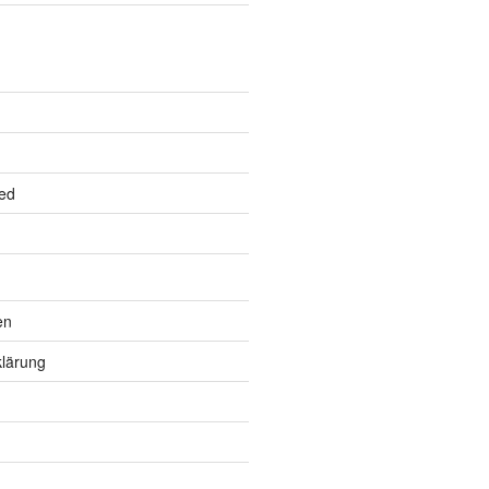
ed
en
lärung