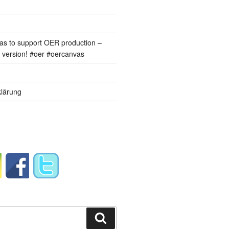
s to support OER production –
version! #oer #oercanvas
lärung
Suchen