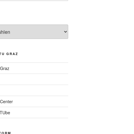
TU GRAZ
 Graz
Center
 TUbe
FORM