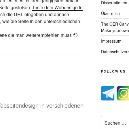
an testet es mit den gängigsten einfach
Dissertationen
 Seite gestoßen:
Teste dein Webdesign in
Über mich
ach die URL eingeben und danach
 wie die Seite in den unterschiedlichen
The OER Canva
Make your own 
 Seite die man weiterempfehlen muss 🙂
Impressum
Datenschutzerk
FOLLOW US
Webseitendesign in verschiedenen
Suche
nach: