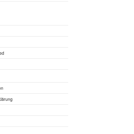
ed
en
lärung