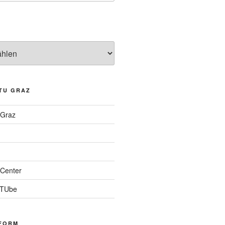
TU GRAZ
 Graz
Center
 TUbe
FORM