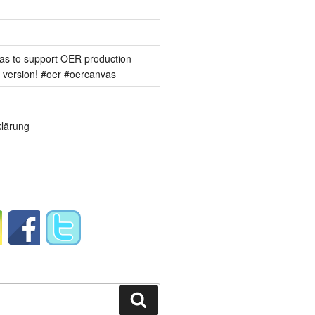
s to support OER production –
version! #oer #oercanvas
lärung
Suchen