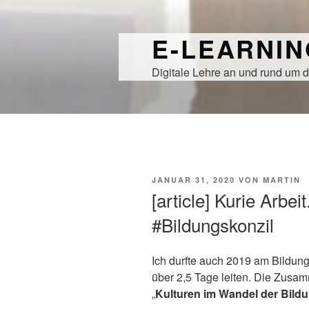
Zum
Inhalt
E-LEARNI
springen
Digitale Lehre an und rund um d
VERÖFFENTLICHT
JANUAR 31, 2020
VON
MARTIN
AM
[article] Kurie Arb
#Bildungskonzil
Ich durfte auch 2019 am Bildun
über 2,5 Tage leiten. Die Zusa
„
Kulturen im Wandel der Bild