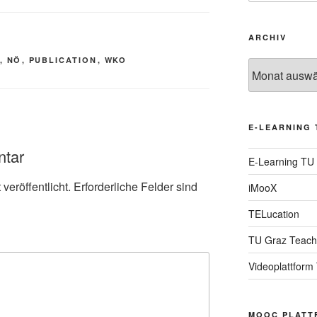
ARCHIV
,
NÖ
,
PUBLICATION
,
WKO
Archiv
E-LEARNING 
ntar
E-Learning TU
veröffentlicht.
Erforderliche Felder sind
iMooX
TELucation
TU Graz Teach
Videoplattform
MOOC PLATT