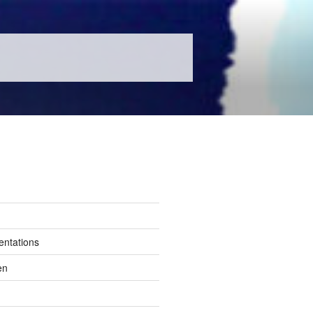
entations
en