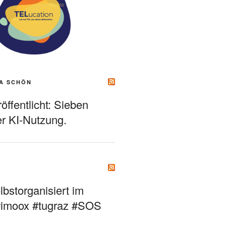
A SCHÖN
ffentlicht: Sieben
r KI-Nutzung.
bstorganisiert im
#imoox #tugraz #SOS