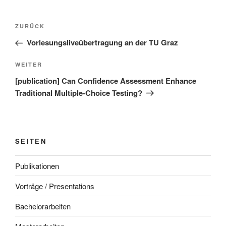
Beitragsnavigation
Vorheriger
ZURÜCK
Beitrag
Vorlesungsliveübertragung an der TU Graz
Nächster
WEITER
Beitrag
[publication] Can Confidence Assessment Enhance
Traditional Multiple-Choice Testing?
SEITEN
Publikationen
Vorträge / Presentations
Bachelorarbeiten