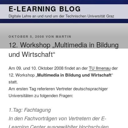
Zum
E-LEARNING BLOG
Inhalt
Digitale Lehre an und rund um der Technischen Universität Graz
springen
VERÖFFENTLICHT
OKTOBER 5, 2008
VON
MARTIN
AM
12. Workshop „Multimedia in Bildung
und Wirtschaft“
Am 09. und 10. Oktober 2008 findet an der
TU Ilmenau
der
12. Workshop „
Multimedia in Bildung und Wirtschaft
“
statt.
Am ersten Tag referieren Vertreter deutschsprachiger
Universitäten zu folgenden Fragen:
1.Tag: Fachtagung
In den Fachvorträgen von Vertretern der E-
Learning Center ausgewählter Hochschulen