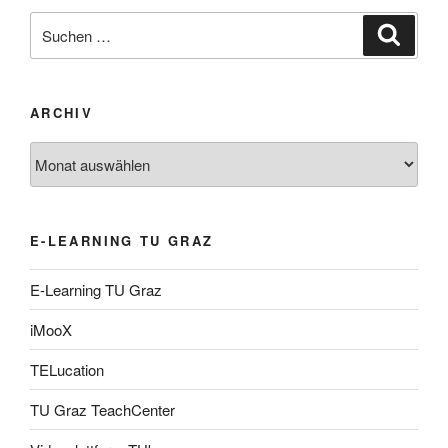
Suche
Suche
nach:
ARCHIV
Archiv
E-LEARNING TU GRAZ
E-Learning TU Graz
iMooX
TELucation
TU Graz TeachCenter