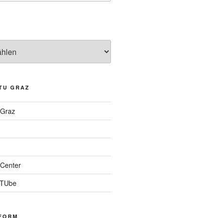
TU GRAZ
 Graz
Center
 TUbe
FORM