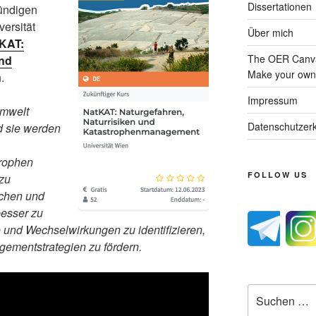
Dissertationen
ündigen
versität
Über mich
KAT:
The OER Canva
und
Make your own 
.
Impressum
Umwelt
Datenschutzerk
nd sie werden
trophen
FOLLOW US
zu
ichen und
besser zu
und Wechselwirkungen zu identifizieren,
ementstrategien zu fördern.
Suche
nach: