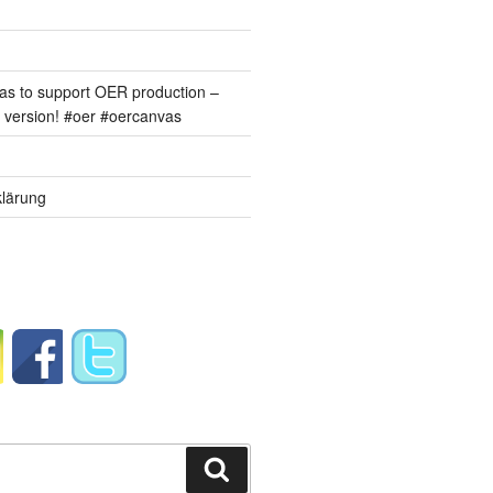
s to support OER production –
version! #oer #oercanvas
lärung
Suchen