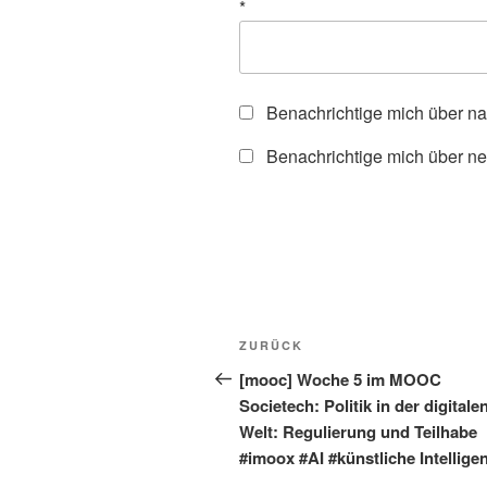
*
Benachrichtige mich über n
Benachrichtige mich über ne
Beitragsnavigation
Vorheriger
ZURÜCK
Beitrag
[mooc] Woche 5 im MOOC
Societech: Politik in der digitale
Welt: Regulierung und Teilhabe
#imoox #AI #künstliche Intellige