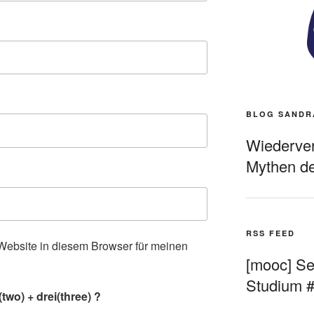
BLOG SANDR
Wiederverö
Mythen de
RSS FEED
ebsite in diesem Browser für meinen
[mooc] Sel
.
Studium 
wo) + drei(three) ?