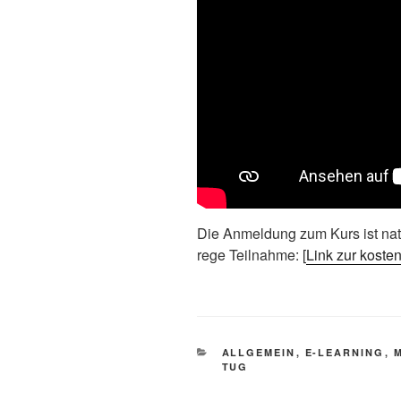
Die Anmeldung zum Kurs ist natü
rege Teilnahme: [
Link zur koste
KATEGORIEN
ALLGEMEIN
,
E-LEARNING
,
TUG