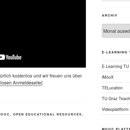
ARCHIV
Archiv
E-LEARNING 
E-Learning TU
rlich kostenlos und wir freuen uns über
iMooX
nlosen Anmeldeseite
]
TELucation
TU Graz Teach
Videoplattform
MOOC
,
OPEN EDUCATIONAL RESOURCES
,
MOOC PLATT