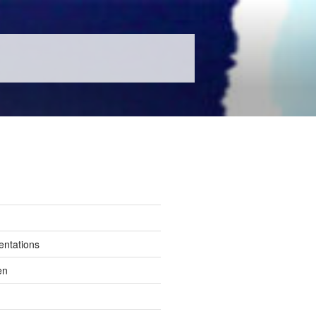
entations
en