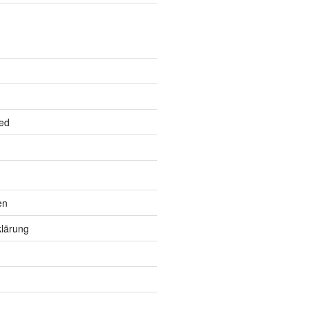
ed
en
lärung