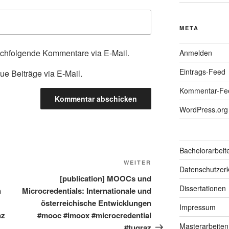
META
achfolgende Kommentare via E-Mail.
Anmelden
Eintrags-Feed
ue Beiträge via E-Mail.
Kommentar-Fe
WordPress.org
Bachelorarbeit
Nächster
WEITER
Datenschutzerk
Beitrag
[publication] MOOCs und
Dissertationen
n
Microcredentials: Internationale und
österreichische Entwicklungen
Impressum
nz
#mooc #imoox #microcredential
Masterarbeiten
#tugraz