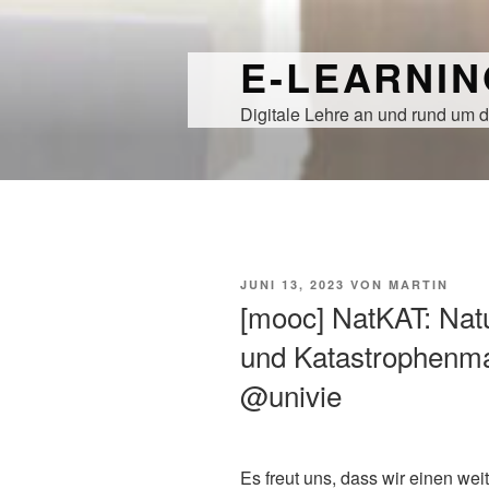
Zum
Inhalt
E-LEARNI
springen
Digitale Lehre an und rund um d
VERÖFFENTLICHT
JUNI 13, 2023
VON
MARTIN
AM
[mooc] NatKAT: Natu
und Katastrophenm
@univie
Es freut uns, dass wir einen weit