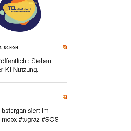
A SCHÖN
ffentlicht: Sieben
r KI-Nutzung.
bstorganisiert im
#imoox #tugraz #SOS