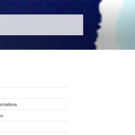
entations
en