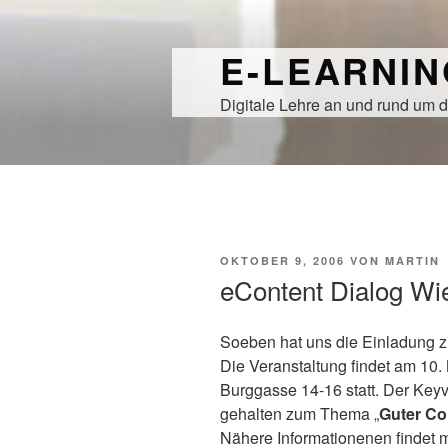
Zum
Inhalt
E-LEARNI
springen
Digitale Lehre an und rund um d
VERÖFFENTLICHT
OKTOBER 9, 2006
VON
MARTIN
AM
eContent Dialog Wi
Soeben hat uns die Einladung z
Die Veranstaltung findet am 10.
Burggasse 14-16 statt. Der Key
gehalten zum Thema „
Guter Co
Nähere Informationenen findet