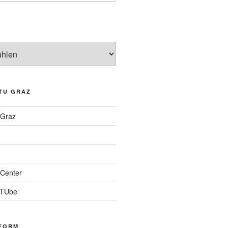
TU GRAZ
 Graz
Center
 TUbe
FORM