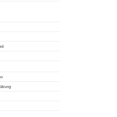
ed
en
lärung