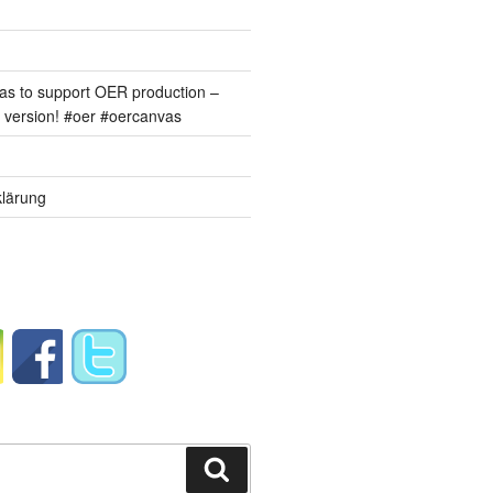
s to support OER production –
version! #oer #oercanvas
lärung
Suchen