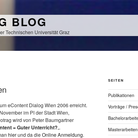
NG BLOG
er Technischen Universität Graz
SEITEN
en
Publikationen
um eContent Dialog Wien 2006 erreicht.
Vorträge / Pres
 November im PI der Stadt Wien,
Bachelorarbeit
votrag wird von Peter Baumgartner
ntent = Guter Unterricht?
„.
Masterarbeiten
 man
hier
und da die
Online Anmeldung
.