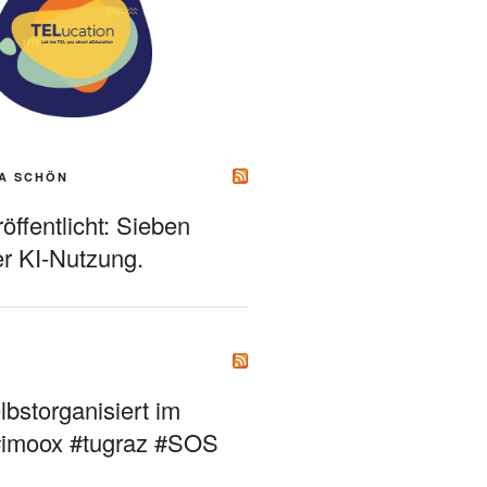
A SCHÖN
ffentlicht: Sieben
r KI-Nutzung.
bstorganisiert im
#imoox #tugraz #SOS