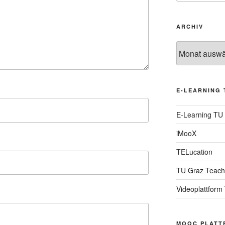
ARCHIV
Archiv
E-LEARNING 
E-Learning TU
iMooX
TELucation
TU Graz Teach
Videoplattform
MOOC PLATT