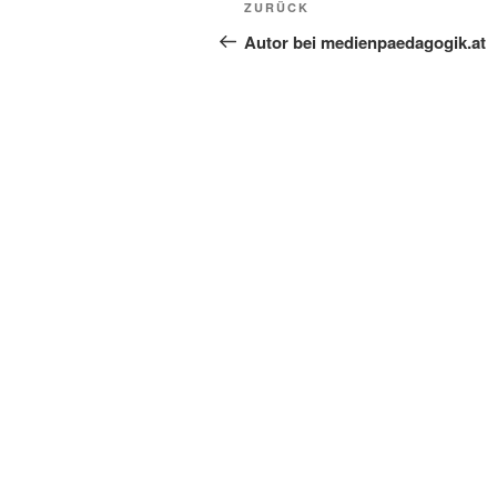
Vorheriger
ZURÜCK
Beitrag
Autor bei medienpaedagogik.at