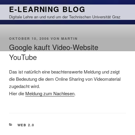
Zum
E-LEARNING BLOG
Inhalt
Digitale Lehre an und rund um der Technischen Universität Graz
springen
VERÖFFENTLICHT
OKTOBER 10, 2006
VON
MARTIN
AM
Google kauft Video-Website
YouTube
Das ist natürlich eine beachtenswerte Meldung und zeigt
die Bedeutung die dem Online Sharing von Videomaterial
zugedacht wird.
Hier die
Meldung zum Nachlesen
.
KATEGORIEN
WEB 2.0