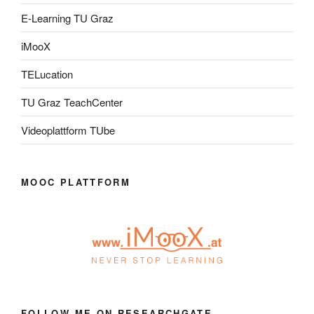
E-Learning TU Graz
iMooX
TELucation
TU Graz TeachCenter
Videoplattform TUbe
MOOC PLATTFORM
FOLLOW ME ON RESEARCHGATE