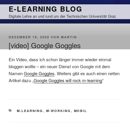
Zum
E-LEARNING BLOG
Inhalt
Digitale Lehre an und rund um der Technischen Universität Graz
springen
VERÖFFENTLICHT
DEZEMBER 19, 2009
VON
MARTIN
AM
[video] Google Goggles
Ein Video, dass ich schon länger immer wieder einmal
bloggen wollte – ein neuer Dienst von Google mit dem
Namen
Google Goggles
. Weiters gibt es auch einen netten
Artikel dazu „
Google Goggles will rock m-learning
“
KATEGORIEN
M-LEARNING
,
M-WORKING
,
MOBIL