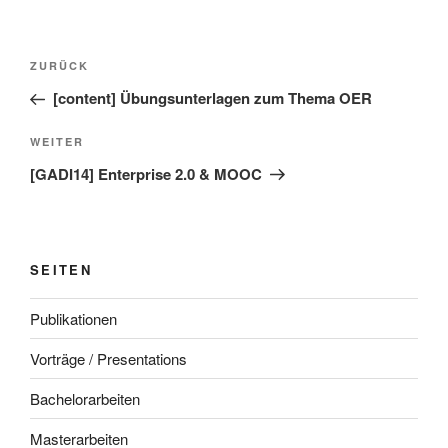
Beitragsnavigation
Vorheriger
ZURÜCK
Beitrag
[content] Übungsunterlagen zum Thema OER
Nächster
WEITER
Beitrag
[GADI14] Enterprise 2.0 & MOOC
SEITEN
Publikationen
Vorträge / Presentations
Bachelorarbeiten
Masterarbeiten