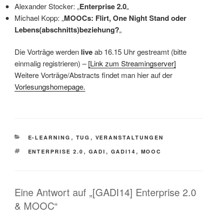
Alexander Stocker: „
Enterprise 2.0
„
Michael Kopp: „
MOOCs: Flirt, One Night Stand oder
Lebens(abschnitts)beziehung?
„
Die Vorträge werden
live
ab 16.15 Uhr gestreamt (bitte
einmalig registrieren) –
[Link zum Streamingserver]
Weitere Vorträge/Abstracts findet man hier auf der
Vorlesungshomepage.
KATEGORIEN
E-LEARNING
,
TUG
,
VERANSTALTUNGEN
SCHLAGWÖRTER
ENTERPRISE 2.0
,
GADI
,
GADI14
,
MOOC
Eine Antwort auf „[GADI14] Enterprise 2.0
& MOOC“