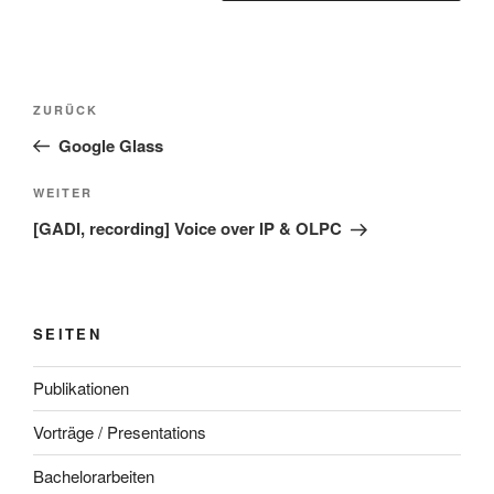
Beitragsnavigation
Vorheriger
ZURÜCK
Beitrag
Google Glass
Nächster
WEITER
Beitrag
[GADI, recording] Voice over IP & OLPC
SEITEN
Publikationen
Vorträge / Presentations
Bachelorarbeiten