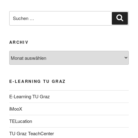
Suche
Suche
nach:
ARCHIV
Archiv
E-LEARNING TU GRAZ
E-Learning TU Graz
iMooX
TELucation
TU Graz TeachCenter