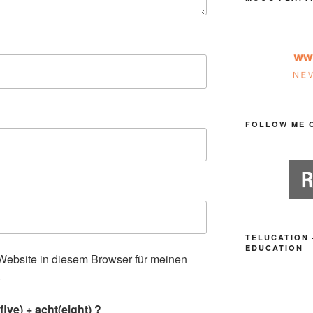
FOLLOW ME 
TELUCATION 
EDUCATION
ebsite in diesem Browser für meinen
.
ive) + acht(eight) ?