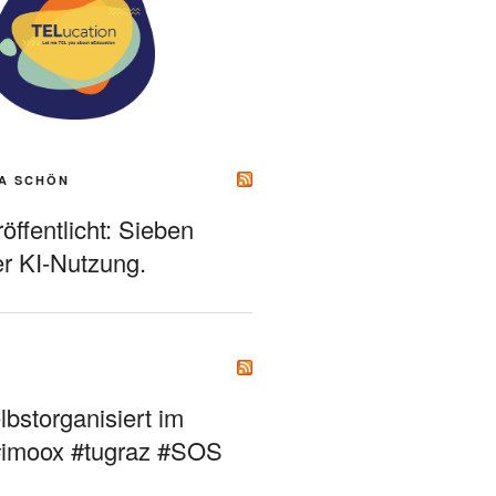
A SCHÖN
ffentlicht: Sieben
r KI-Nutzung.
bstorganisiert im
#imoox #tugraz #SOS