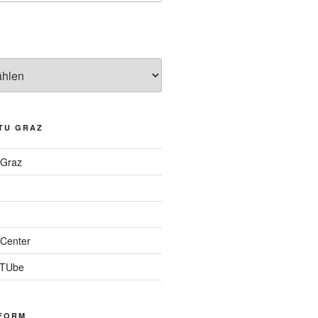
TU GRAZ
 Graz
Center
 TUbe
FORM