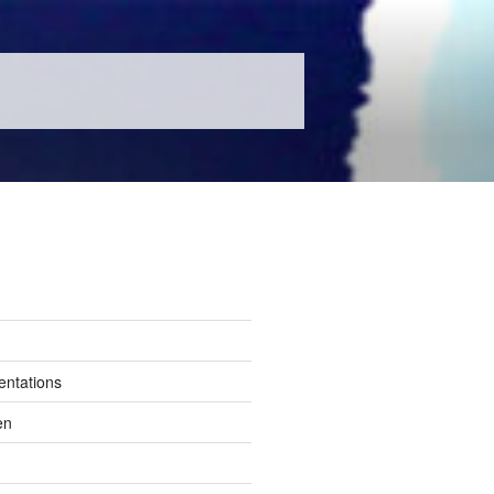
entations
en