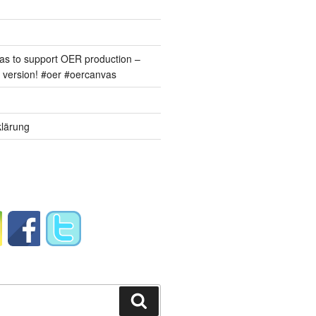
s to support OER production –
version! #oer #oercanvas
lärung
Suchen