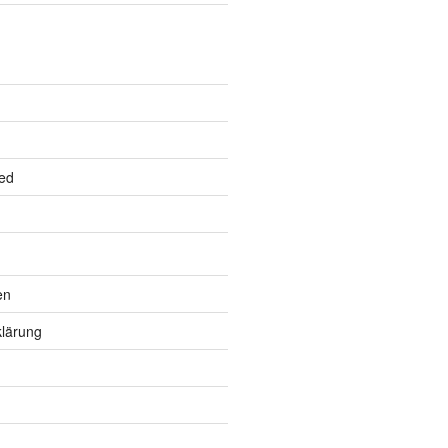
ed
en
lärung