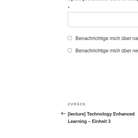
*
Benachrichtige mich über n
Benachrichtige mich über ne
Beitragsnavigation
Vorheriger
ZURÜCK
Beitrag
[lecture] Technology Enhanced
Learning – Einheit 3