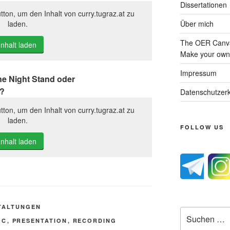
Dissertationen
tton, um den Inhalt von curry.tugraz.at zu
Über mich
laden.
The OER Canva
Inhalt laden
Make your own 
Impressum
ne Night Stand oder
g?
Datenschutzerk
tton, um den Inhalt von curry.tugraz.at zu
laden.
FOLLOW US
Inhalt laden
TALTUNGEN
Suche
OC
,
PRESENTATION
,
RECORDING
nach: