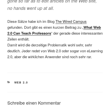
gone so far as to edit articles on the Web site,
no hands went up at all.
Diese Sätze habe ich im Blog
The Wired Campus
gefunden. Dort gibt es einen kurzen Beitrag zu „
What Web
2.0 Can Teach Professors
“ der gerade diese interessanten
Zeilen enthält.
Damit wird die derzeitige Problematik wohl sehr, sehr
deutlich. Jeder redet von Web 2.0 oder sogar von eLearning
2.0, aber die wirklichen Anwender sind noch sehr rar.
KATEGORIEN
WEB 2.0
Schreibe einen Kommentar