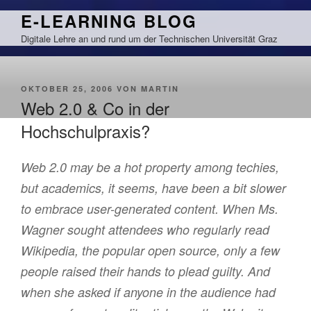
Zum
E-LEARNING BLOG
Inhalt
Digitale Lehre an und rund um der Technischen Universität Graz
springen
VERÖFFENTLICHT
OKTOBER 25, 2006
VON
MARTIN
AM
Web 2.0 & Co in der
Hochschulpraxis?
Web 2.0 may be a hot property among techies,
but academics, it seems, have been a bit slower
to embrace user-generated content. When Ms.
Wagner sought attendees who regularly read
Wikipedia, the popular open source, only a few
people raised their hands to plead guilty. And
when she asked if anyone in the audience had