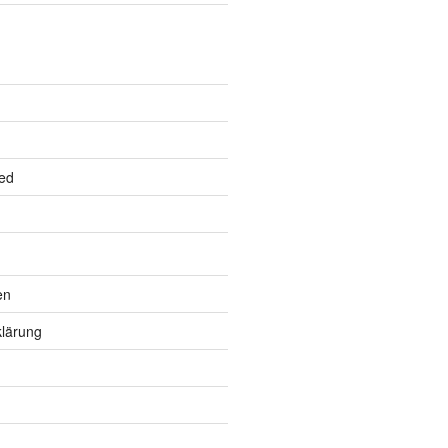
ed
en
lärung