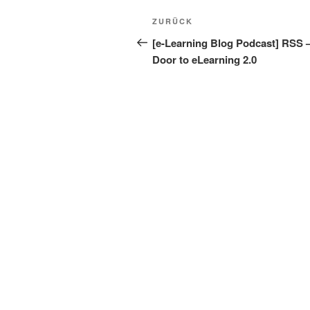
Beitragsnavigation
Vorheriger
ZURÜCK
Beitrag
[e-Learning Blog Podcast] RSS –
Door to eLearning 2.0