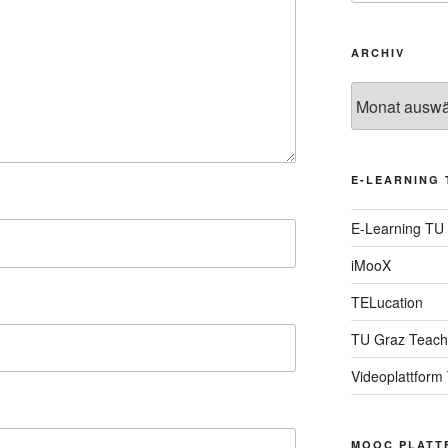
ARCHIV
Archiv
E-LEARNING 
E-Learning TU
iMooX
TELucation
TU Graz Teach
Videoplattform
MOOC PLATT