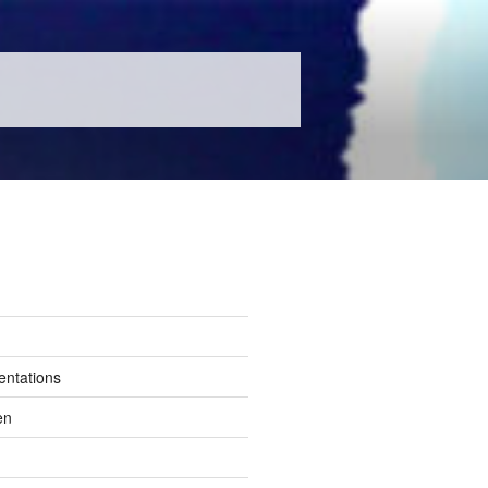
entations
en