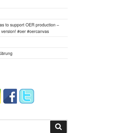
s to support OER production –
version! #oer #oercanvas
lärung
Suchen