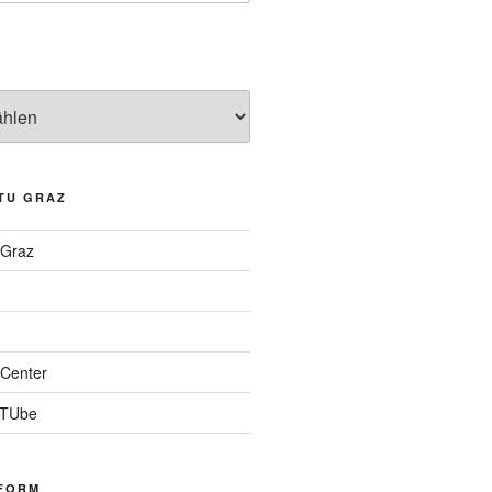
TU GRAZ
 Graz
Center
 TUbe
FORM