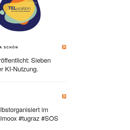
A SCHÖN
ffentlicht: Sieben
r KI-Nutzung.
bstorganisiert im
#imoox #tugraz #SOS