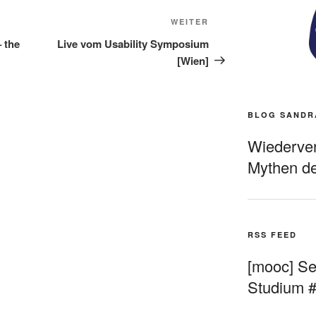
Nächster
WEITER
Beitrag
 the
Live vom Usability Symposium
[Wien]
BLOG SANDR
Wiederverö
Mythen de
RSS FEED
[mooc] Sel
Studium 