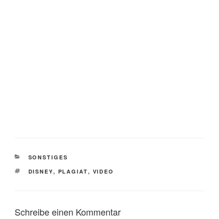
KATEGORIEN
SONSTIGES
SCHLAGWÖRTER
DISNEY
,
PLAGIAT
,
VIDEO
Schreibe einen Kommentar