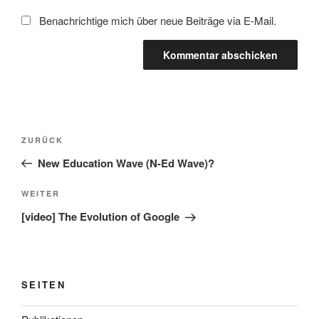
Benachrichtige mich über neue Beiträge via E-Mail.
Beitragsnavigation
Vorheriger
ZURÜCK
Beitrag
New Education Wave (N-Ed Wave)?
Nächster
WEITER
Beitrag
[video] The Evolution of Google
SEITEN