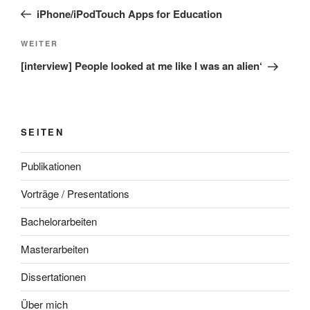
Beitrag
iPhone/iPodTouch Apps for Education
Nächster
WEITER
Beitrag
[interview] People looked at me like I was an alien‘
SEITEN
Publikationen
Vorträge / Presentations
Bachelorarbeiten
Masterarbeiten
Dissertationen
Über mich