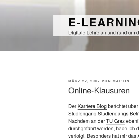
Zum
Inhalt
E-LEARNI
springen
Digitale Lehre an und rund um d
VERÖFFENTLICHT
MÄRZ 22, 2007
VON
MARTIN
AM
Online-Klausuren
Der
Karriere Blog
berichtet über
Studiengang Studiengangs Betri
Nachdem an der
TU Graz
ebenfa
durchgeführt werden, habe ich di
verfolgt. Besonders hat mir das 