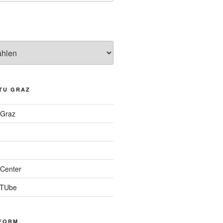
TU GRAZ
 Graz
Center
 TUbe
FORM