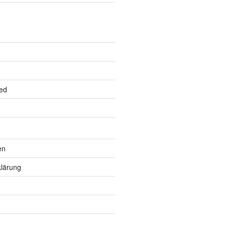
ed
en
lärung