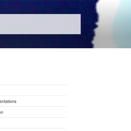
entations
en