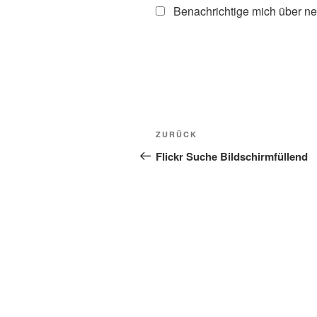
Benachrichtige mich über ne
Beitragsnavigation
Vorheriger
ZURÜCK
Beitrag
Flickr Suche Bildschirmfüllend