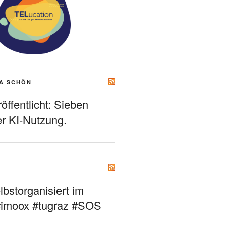
A SCHÖN
ffentlicht: Sieben
r KI-Nutzung.
bstorganisiert im
#imoox #tugraz #SOS