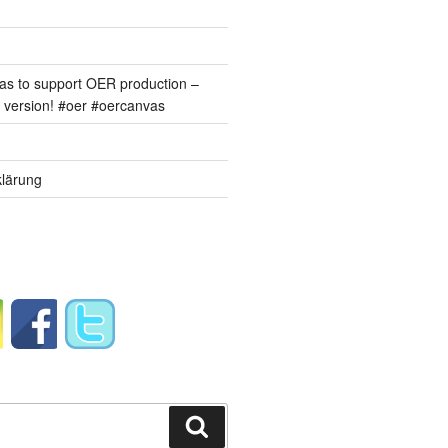
s to support OER production –
version! #oer #oercanvas
lärung
Suchen