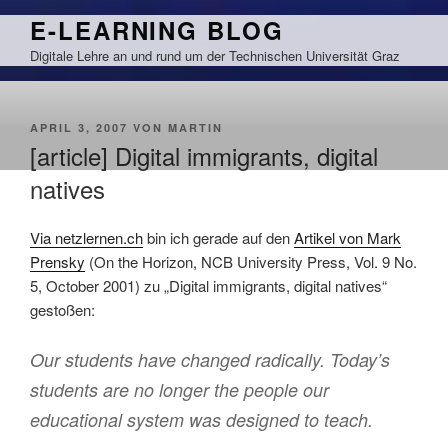
Zum
E-LEARNING BLOG
Inhalt
Digitale Lehre an und rund um der Technischen Universität Graz
springen
VERÖFFENTLICHT
APRIL 3, 2007
VON
MARTIN
AM
[article] Digital immigrants, digital
natives
Via netzlernen.ch
bin ich gerade auf den
Artikel von Mark
Prensky
(On the Horizon, NCB University Press, Vol. 9 No.
5, October 2001) zu „Digital immigrants, digital natives“
gestoßen:
Our students have changed radically. Today’s
students are no longer the people our
educational system was designed to teach.