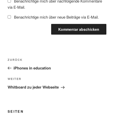
Benachrichtige mich über nachfolgende Kommentare
via E-Mail.
Benachrichtige mich über neue Beiträge via E-Mail.
Beitragsnavigation
Vorheriger
ZURÜCK
Beitrag
iPhones in education
Nächster
WEITER
Beitrag
Whitboard zu jeder Webseite
SEITEN