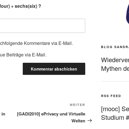
our) + sechs(six) ?
achfolgende Kommentare via E-Mail.
BLOG SANDR
ue Beiträge via E-Mail.
Wiederverö
Mythen de
RSS FEED
Nächster
WEITER
[mooc] Sel
Beitrag
 in
[GADI2010] ePrivacy und Virtuelle
Studium 
Welten