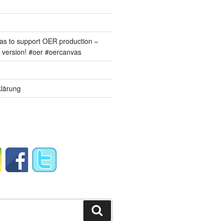
s to support OER production –
version! #oer #oercanvas
lärung
Suchen