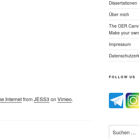
Dissertationen
Über mich
The OER Canva
Make your own 
Impressum
Datenschutzerk
FOLLOW US
e Internet
from
JESS3
on
Vimeo
.
Suche
nach: