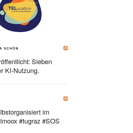
A SCHÖN
ffentlicht: Sieben
r KI-Nutzung.
bstorganisiert im
#imoox #tugraz #SOS