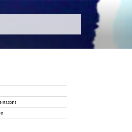
entations
en