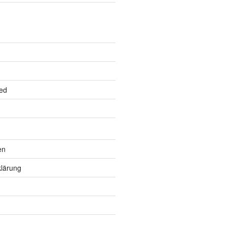
ed
en
lärung