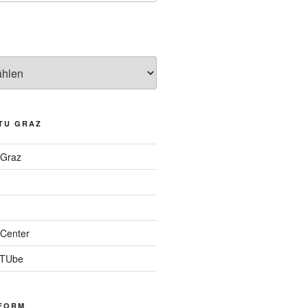
TU GRAZ
 Graz
Center
 TUbe
FORM