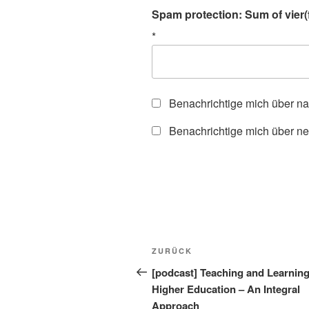
Spam protection: Sum of vier(f
*
Benachrichtige mich über n
Benachrichtige mich über ne
Beitragsnavigation
Vorheriger
ZURÜCK
Beitrag
[podcast] Teaching and Learning
Higher Education – An Integral
Approach