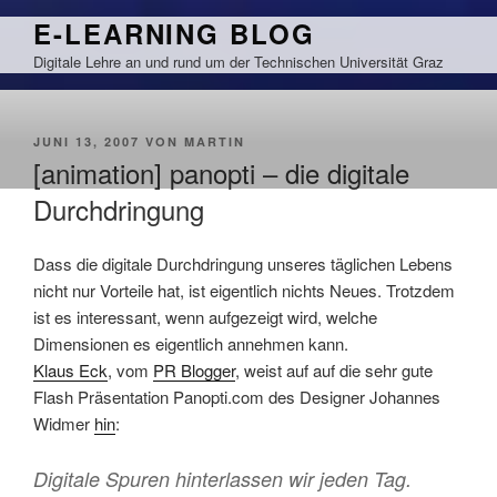
Zum
E-LEARNING BLOG
Inhalt
Digitale Lehre an und rund um der Technischen Universität Graz
springen
VERÖFFENTLICHT
JUNI 13, 2007
VON
MARTIN
AM
[animation] panopti – die digitale
Durchdringung
Dass die digitale Durchdringung unseres täglichen Lebens
nicht nur Vorteile hat, ist eigentlich nichts Neues. Trotzdem
ist es interessant, wenn aufgezeigt wird, welche
Dimensionen es eigentlich annehmen kann.
Klaus Eck
, vom
PR Blogger
, weist auf auf die sehr gute
Flash Präsentation Panopti.com des Designer Johannes
Widmer
hin
:
Digitale Spuren hinterlassen wir jeden Tag.