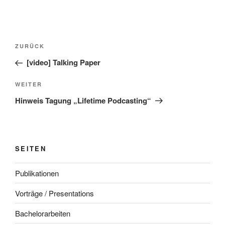
Beitragsnavigation
Vorheriger
ZURÜCK
Beitrag
[video] Talking Paper
Nächster
WEITER
Beitrag
Hinweis Tagung „Lifetime Podcasting“
SEITEN
Publikationen
Vorträge / Presentations
Bachelorarbeiten