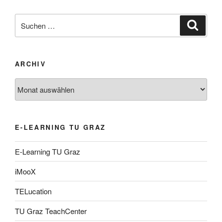
Suche
Suche
nach:
ARCHIV
Archiv
E-LEARNING TU GRAZ
E-Learning TU Graz
iMooX
TELucation
TU Graz TeachCenter