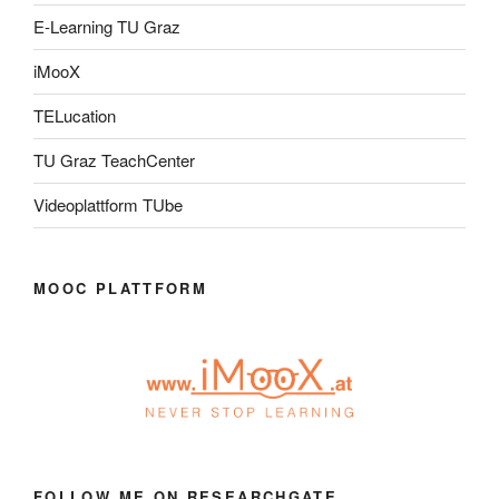
E-Learning TU Graz
iMooX
TELucation
TU Graz TeachCenter
Videoplattform TUbe
MOOC PLATTFORM
FOLLOW ME ON RESEARCHGATE