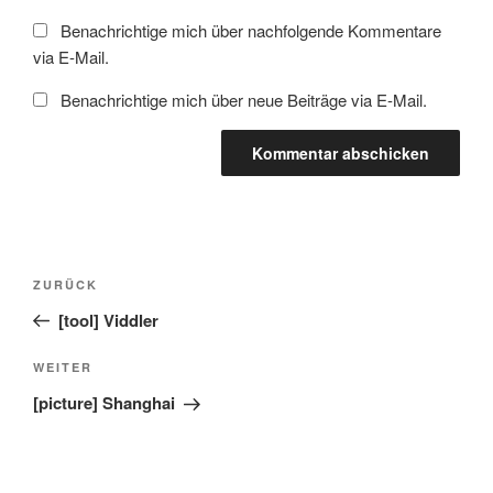
Benachrichtige mich über nachfolgende Kommentare
via E-Mail.
Benachrichtige mich über neue Beiträge via E-Mail.
Beitragsnavigation
Vorheriger
ZURÜCK
Beitrag
[tool] Viddler
Nächster
WEITER
Beitrag
[picture] Shanghai