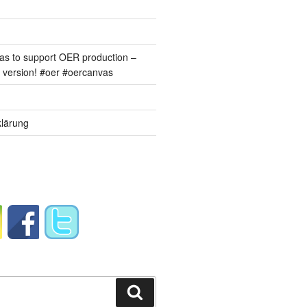
s to support OER production –
version! #oer #oercanvas
lärung
Suchen