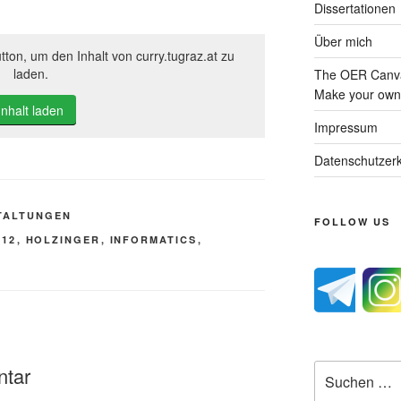
Dissertationen
Über mich
tton, um den Inhalt von curry.tugraz.at zu
laden.
The OER Canva
Make your own 
Inhalt laden
Impressum
Datenschutzerk
TALTUNGEN
FOLLOW US
012
,
HOLZINGER
,
INFORMATICS
,
Suche
ntar
nach: