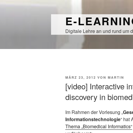
Zum
Inhalt
E-LEARNI
springen
Digitale Lehre an und rund um d
VERÖFFENTLICHT
MÄRZ 23, 2012
VON
MARTIN
AM
[video] Interactive i
discovery in biomedi
Im Rahmen der Vorlesung „
Gese
Informationstechnologie
“ hat
Thema „Biomedical Informatics“