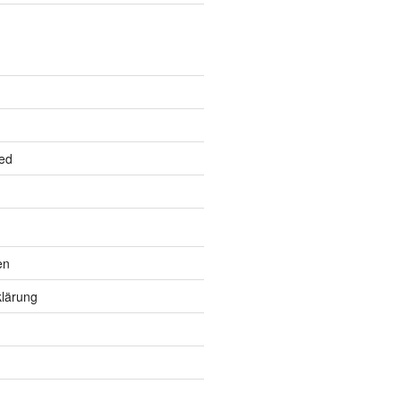
ed
en
lärung