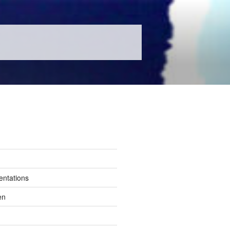
entations
en