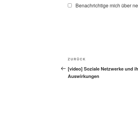
Benachrichtige mich über ne
Beitragsnavigation
Vorheriger
ZURÜCK
Beitrag
[video] Soziale Netzwerke und i
Auswirkungen