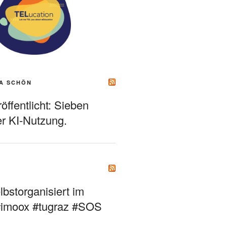
A SCHÖN
ffentlicht: Sieben
r KI-Nutzung.
bstorganisiert im
#imoox #tugraz #SOS