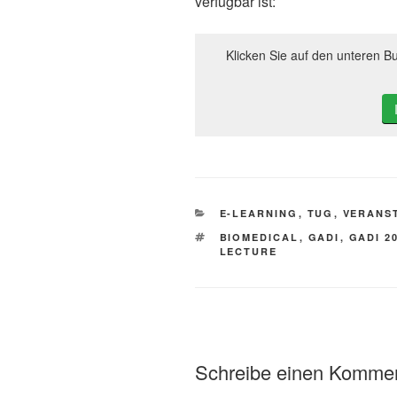
verfügbar ist:
Klicken Sie auf den unteren Bu
KATEGORIEN
E-LEARNING
,
TUG
,
VERANS
SCHLAGWÖRTER
BIOMEDICAL
,
GADI
,
GADI 2
LECTURE
Schreibe einen Komme