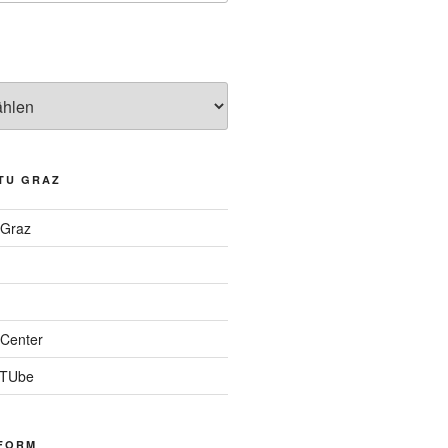
TU GRAZ
 Graz
Center
 TUbe
FORM