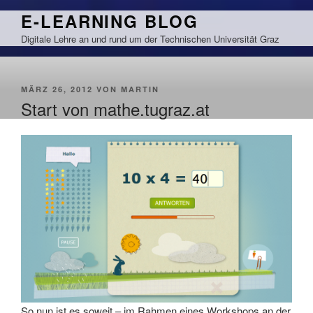
Zum
E-LEARNING BLOG
Inhalt
Digitale Lehre an und rund um der Technischen Universität Graz
springen
VERÖFFENTLICHT
MÄRZ 26, 2012
VON
MARTIN
AM
Start von mathe.tugraz.at
So nun ist es soweit – im Rahmen eines Workshops an der