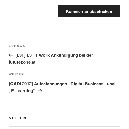
Beitragsnavigation
Vorheriger
ZURÜCK
Beitrag
[L3T] L3T’s Work Ankündigung bei der
futurezone.at
Nächster
WEITER
Beitrag
[GADI 2012] Aufzeichnungen „Digital Business“ und
„E-Learning“
SEITEN