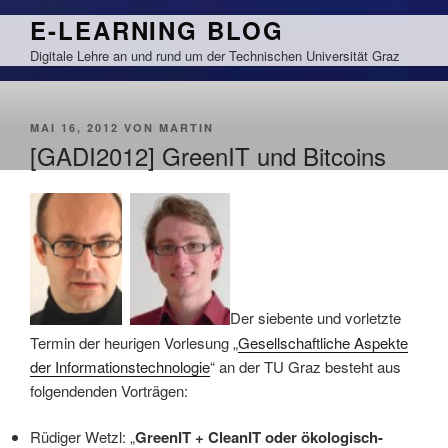
Zum
E-LEARNING BLOG
Inhalt
Digitale Lehre an und rund um der Technischen Universität Graz
springen
VERÖFFENTLICHT
MAI 16, 2012
VON
MARTIN
AM
[GADI2012] GreenIT und Bitcoins
Der siebente und vorletzte
Termin der heurigen Vorlesung „
Gesellschaftliche Aspekte
der Informationstechnologie
“ an der TU Graz besteht aus
folgendenden Vorträgen:
Rüdiger Wetzl: „
GreenIT + CleanIT oder ökologisch-