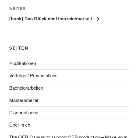
Nächster
WEITER
Beitrag
[book] Das Glück der Unerreichbarkeit
SEITEN
Publikationen
Vorträge / Presentations
Bachelorarbeiten
Masterarbeiten
Dissertationen
Über mich
The OER Canvas to support OER production – Make your