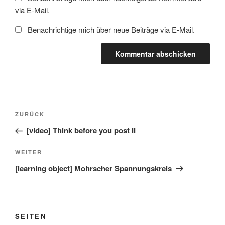
via E-Mail.
Benachrichtige mich über neue Beiträge via E-Mail.
Beitragsnavigation
Vorheriger
ZURÜCK
Beitrag
[video] Think before you post II
Nächster
WEITER
Beitrag
[learning object] Mohrscher Spannungskreis
SEITEN