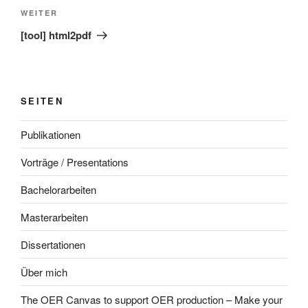
Nächster
WEITER
Beitrag
[tool] html2pdf
SEITEN
Publikationen
Vorträge / Presentations
Bachelorarbeiten
Masterarbeiten
Dissertationen
Über mich
The OER Canvas to support OER production – Make your