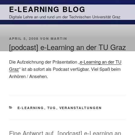
Zum
E-LEARNING BLOG
Inhalt
Digitale Lehre an und rund um der Technischen Universität Graz
springen
VERÖFFENTLICHT
APRIL 5, 2008
VON
MARTIN
AM
[podcast] e-Learning an der TU Graz
Die Aufzeichnung der Präsentation „
e-Learning an der TU
Graz
“ ist ab sofort als Podcast verfügbar. Viel Spaß beim
Anhören / Ansehen.
KATEGORIEN
E-LEARNING
,
TUG
,
VERANSTALTUNGEN
Eine Antwort auf „[podcast] e-Learning an