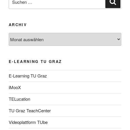
Suche
nach:
ARCHIV
Archiv
E-LEARNING TU GRAZ
E-Learning TU Graz
iMooX
TELucation
TU Graz TeachCenter
Videoplattform TUbe