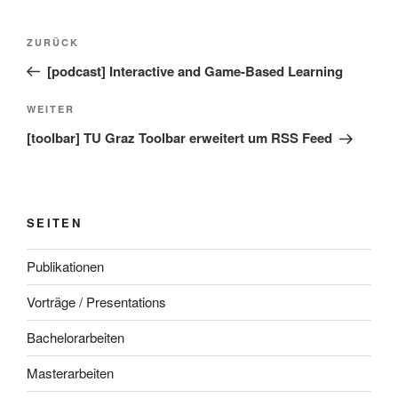
Beitragsnavigation
Vorheriger
ZURÜCK
Beitrag
[podcast] Interactive and Game-Based Learning
Nächster
WEITER
Beitrag
[toolbar] TU Graz Toolbar erweitert um RSS Feed
SEITEN
Publikationen
Vorträge / Presentations
Bachelorarbeiten
Masterarbeiten