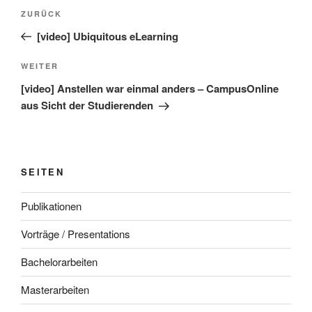
Beitragsnavigation
Vorheriger
ZURÜCK
Beitrag
[video] Ubiquitous eLearning
Nächster
WEITER
Beitrag
[video] Anstellen war einmal anders – CampusOnline
aus Sicht der Studierenden
SEITEN
Publikationen
Vorträge / Presentations
Bachelorarbeiten
Masterarbeiten