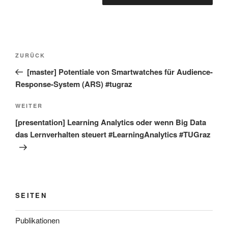
Beitragsnavigation
Vorheriger
ZURÜCK
Beitrag
[master] Potentiale von Smartwatches für Audience-
Response-System (ARS) #tugraz
Nächster
WEITER
Beitrag
[presentation] Learning Analytics oder wenn Big Data
das Lernverhalten steuert #LearningAnalytics #TUGraz
SEITEN
Publikationen