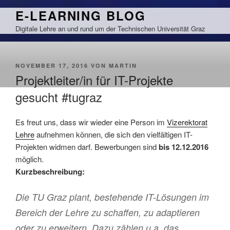
Zum
E-LEARNING BLOG
Inhalt
Digitale Lehre an und rund um der Technischen Universität Graz
springen
VERÖFFENTLICHT
NOVEMBER 17, 2016
VON
MARTIN
AM
Projektleiter/in für IT-Projekte
gesucht #tugraz
Es freut uns, dass wir wieder eine Person im
Vizerektorat
Lehre
aufnehmen können, die sich den vielfältigen IT-
Projekten widmen darf. Bewerbungen sind
bis 12.12.2016
möglich.
Kurzbeschreibung:
Die TU Graz plant, bestehende IT-Lösungen im
Bereich der Lehre zu schaffen, zu adaptieren
oder zu erweitern. Dazu zählen u.a. das