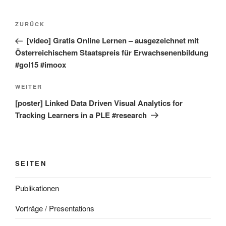
Beitragsnavigation
Vorheriger
ZURÜCK
Beitrag
[video] Gratis Online Lernen – ausgezeichnet mit
Österreichischem Staatspreis für Erwachsenenbildung
#gol15 #imoox
Nächster
WEITER
Beitrag
[poster] Linked Data Driven Visual Analytics for
Tracking Learners in a PLE #research
SEITEN
Publikationen
Vorträge / Presentations