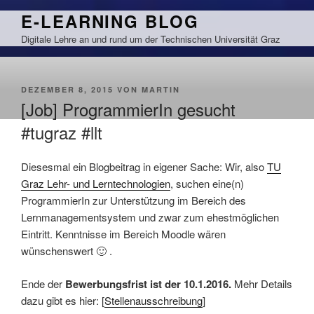
Zum
E-LEARNING BLOG
Inhalt
Digitale Lehre an und rund um der Technischen Universität Graz
springen
VERÖFFENTLICHT
DEZEMBER 8, 2015
VON
MARTIN
AM
[Job] ProgrammierIn gesucht
#tugraz #llt
Diesesmal ein Blogbeitrag in eigener Sache: Wir, also
TU
Graz Lehr- und Lerntechnologien
, suchen eine(n)
ProgrammierIn zur Unterstützung im Bereich des
Lernmanagementsystem und zwar zum ehestmöglichen
Eintritt. Kenntnisse im Bereich Moodle wären
wünschenswert 🙂 .
Ende der
Bewerbungsfrist ist der 10.1.2016.
Mehr Details
dazu gibt es hier: [
Stellenausschreibung
]