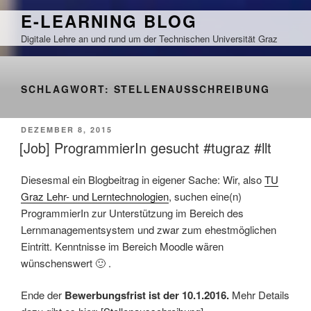
Zum
E-LEARNING BLOG
Inhalt
Digitale Lehre an und rund um der Technischen Universität Graz
springen
SCHLAGWORT:
STELLENAUSSCHREIBUNG
VERÖFFENTLICHT
DEZEMBER 8, 2015
AM
[Job] ProgrammierIn gesucht #tugraz #llt
Diesesmal ein Blogbeitrag in eigener Sache: Wir, also
TU
Graz Lehr- und Lerntechnologien
, suchen eine(n)
ProgrammierIn zur Unterstützung im Bereich des
Lernmanagementsystem und zwar zum ehestmöglichen
Eintritt. Kenntnisse im Bereich Moodle wären
wünschenswert 🙂 .
Ende der
Bewerbungsfrist ist der 10.1.2016.
Mehr Details