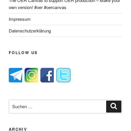
The OER Canvas to support OER production – Make your
own version! #oer #oercanvas
Impressum
Datenschutzerklärung
FOLLOW US
Suche
Suche
nach:
ARCHIV