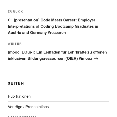
Beitragsnavigation
Vorheriger
ZURÜCK
Beitrag
[presentation] Code Meets Career: Employer
Interpretations of Coding Bootcamp Graduates in
Austria and Germany #research
Nächster
WEITER
Beitrag
[mooc] EQui-T: Ein Leitfaden für Lehrkräfte zu offenen
inklusiven Bildungsressourcen (OIER) #imoox
SEITEN
Publikationen
Vorträge / Presentations
Bachelorarbeiten