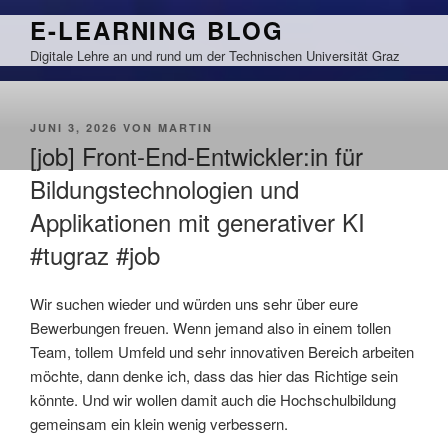
Zum
E-LEARNING BLOG
Inhalt
Digitale Lehre an und rund um der Technischen Universität Graz
springen
VERÖFFENTLICHT
JUNI 3, 2026
VON
MARTIN
AM
[job] Front-End-Entwickler:in für
Bildungstechnologien und
Applikationen mit generativer KI
#tugraz #job
Wir suchen wieder und würden uns sehr über eure
Bewerbungen freuen. Wenn jemand also in einem tollen
Team, tollem Umfeld und sehr innovativen Bereich arbeiten
möchte, dann denke ich, dass das hier das Richtige sein
könnte. Und wir wollen damit auch die Hochschulbildung
gemeinsam ein klein wenig verbessern.