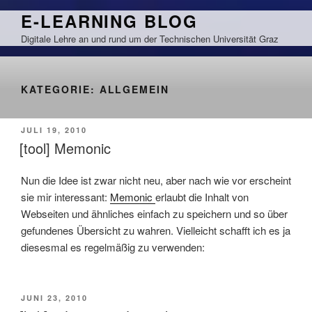
Zum
E-LEARNING BLOG
Inhalt
Digitale Lehre an und rund um der Technischen Universität Graz
springen
KATEGORIE:
ALLGEMEIN
VERÖFFENTLICHT
JULI 19, 2010
AM
[tool] Memonic
Nun die Idee ist zwar nicht neu, aber nach wie vor erscheint
sie mir interessant:
Memonic
erlaubt die Inhalt von
Webseiten und ähnliches einfach zu speichern und so über
gefundenes Übersicht zu wahren. Vielleicht schafft ich es ja
diesesmal es regelmäßig zu verwenden:
VERÖFFENTLICHT
JUNI 23, 2010
AM