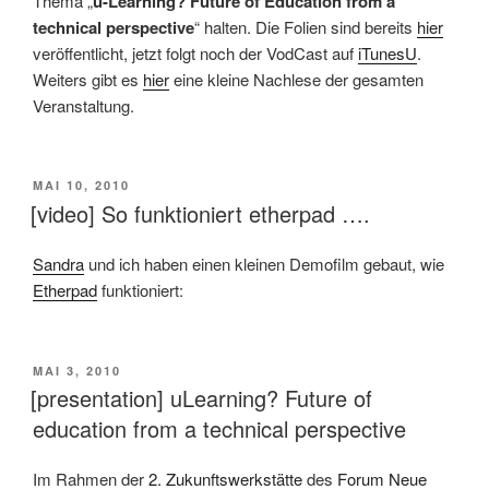
Thema „
u-Learning? Future of Education from a
technical perspective
“ halten. Die Folien sind bereits
hier
veröffentlicht, jetzt folgt noch der VodCast auf
iTunesU
.
Weiters gibt es
hier
eine kleine Nachlese der gesamten
Veranstaltung.
VERÖFFENTLICHT
MAI 10, 2010
AM
[video] So funktioniert etherpad ….
Sandra
und ich haben einen kleinen Demofilm gebaut, wie
Etherpad
funktioniert:
VERÖFFENTLICHT
MAI 3, 2010
AM
[presentation] uLearning? Future of
education from a technical perspective
Im Rahmen der
2. Zukunftswerkstätte
des
Forum Neue