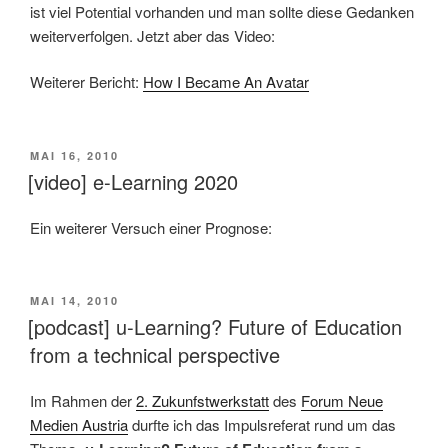
ist viel Potential vorhanden und man sollte diese Gedanken
weiterverfolgen. Jetzt aber das Video:
Weiterer Bericht:
How I Became An Avatar
VERÖFFENTLICHT
MAI 16, 2010
AM
[video] e-Learning 2020
Ein weiterer Versuch einer Prognose:
VERÖFFENTLICHT
MAI 14, 2010
AM
[podcast] u-Learning? Future of Education
from a technical perspective
Im Rahmen der
2. Zukunfstwerkstatt
des
Forum Neue
Medien Austria
durfte ich das Impulsreferat rund um das