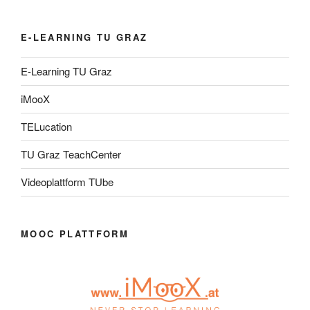
E-LEARNING TU GRAZ
E-Learning TU Graz
iMooX
TELucation
TU Graz TeachCenter
Videoplattform TUbe
MOOC PLATTFORM