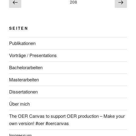
Beitragsnavigation
Vorherige
Näch
Seite
208
Seite
Seite
SEITEN
Publikationen
Vorträge / Presentations
Bachelorarbeiten
Masterarbeiten
Dissertationen
Über mich
The OER Canvas to support OER production – Make your
own version! #oer #oercanvas
Impressum